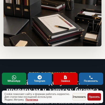
ТИПОВЫЕ СИТУАЦИИ КЛИЕНТОВ
Кейсы по документам,
WhatsApp
Telegram
Заявка
Позвонить
проверкам и запуску бизнеса
Cookie помогают сайту и формам работать корректно.
Для статистики посещений используем
Отклонить
Принять
Яндекс.Метрику.
Политика
Без имен и fake-отзывов. Это обезличенные рабочие