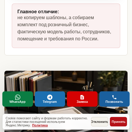
Главное отличие:
не копируем шаблоны, а собираем
комплект под розничный бизнес,
фактическую модель работы, сотрудников,
помещение и требования по России.
WhatsApp
Telegram
Заявка
Позвонить
Cookie помогают сайту и формам работать корректно.
Для статистики посещений используем
Отклонить
Принять
Яндекс.Метрику.
Политика