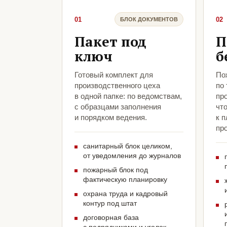
01
02
БЛОК ДОКУМЕНТОВ
Пакет под
П
ключ
б
Готовый комплект для
По
производственного цеха
по
в одной папке: по ведомствам,
пр
с образцами заполнения
чт
и порядком ведения.
к 
про
санитарный блок целиком,
от уведомления до журналов
пожарный блок под
фактическую планировку
охрана труда и кадровый
контур под штат
договорная база