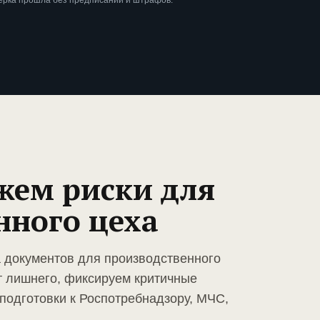
ерка прошла без предписаний и штрафов.
жем риски для
нного цеха
а документов для производственного
т лишнего, фиксируем критичные
подготовки к Роспотребнадзору, МЧС,