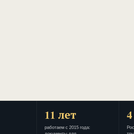
11 лет
4
работаем с 2015 года:
Рос
документы для
тру