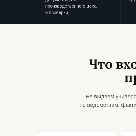
производственного цеха
и проверки
Что вх
п
Не выдаем универс
по ведомствам, факт