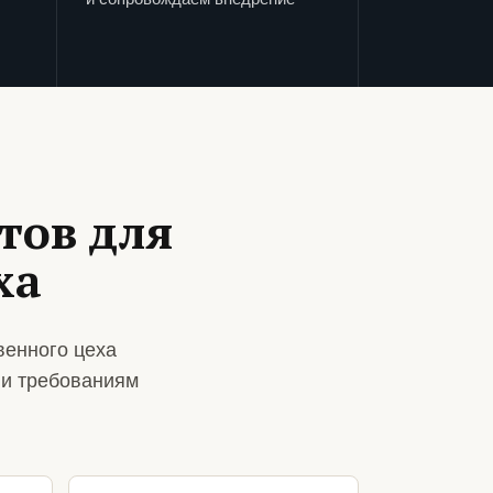
тов для
ха
венного цеха
 и требованиям