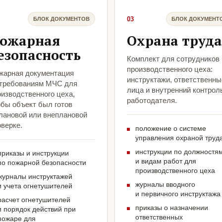
03
БЛОК ДОКУМЕНТОВ
БЛОК ДОКУМЕНТ
ожарная
Охрана труда
езопасность
Комплект для сотрудников
производственного цеха:
жарная документация
инструктажи, ответственны
 требованиям МЧС для
лица и внутренний контрол
оизводственного цеха,
работодателя.
обы объект был готов
плановой или внеплановой
верке.
положение о системе
управления охраной труд
инструкции по должностя
приказы и инструкции
и видам работ для
по пожарной безопасности
производственного цеха
журналы инструктажей
журналы вводного
и учета огнетушителей
и первичного инструктажа
расчет огнетушителей
приказы о назначении
и порядок действий при
ответственных
пожаре для