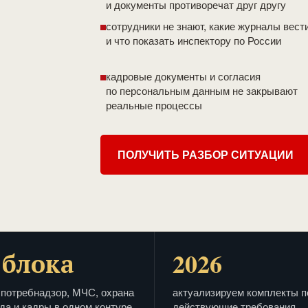
и документы противоречат друг другу
сотрудники не знают, какие журналы вест
и что показать инспектору по России
кадровые документы и согласия
по персональным данным не закрывают
реальные процессы
ПОЛУЧИТЬ РАЗБОР СИТУАЦИИ
 блока
2026
потребнадзор, МЧС, охрана
актуализируем комплекты п
да и кадры в одном контуре
действующие требования