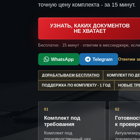
точную цену комплекта - за 15 минут.
УЗНАТЬ, КАКИХ ДОКУМЕНТОВ
НЕ ХВАТАЕТ
Бесплатно · 15 минут · ответим в мессенджере, есл
WhatsApp
Telegram
Ответим за
ДОРАБАТЫВАЕМ БЕСПЛАТНО
КОМПЛЕКТ ПО 
ПОДДЕРЖКА ПО КОМПЛЕКТУ - 1 ГОД
НОВЫЕ ТР
01
02
Комплект под
Готовнос
требования
к провер
Комплект под
Актуализир
производственный цех,
документац