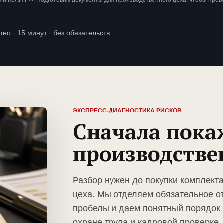
и КоАП РФ. Подготовим документы для производственного цеха, чтобы пров
тно · 15 минут · без обязательств
ЭКСПРЕСС-ДИАГНОСТИКА РИСКОВ
Сначала пока
производстве
Разбор нужен до покупки комплект
цеха. Мы отделяем обязательное о
пробелы и даем понятный порядок 
охране труда и кадровой проверке.