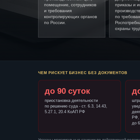
помещение, сотрудников
приказы и и
и требования
производст
контролирующих органов
по требова
по России.
Роспотребн
охраны труд
ЧЕМ РИСКУЕТ БИЗНЕС БЕЗ ДОКУМЕНТОВ
до 90 суток
до
приостановка деятельности
штр
по решению суда - ст. 6.3, 14.43,
уве
5.27.1, 20.4 КоАП РФ
деят
РФ,
до 6