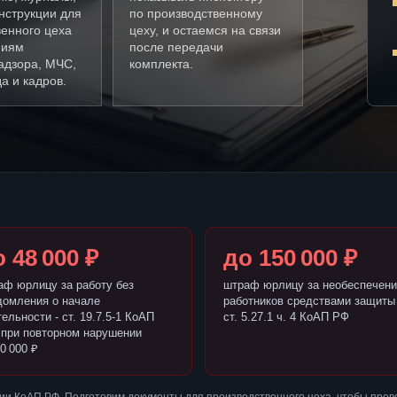
нструкции для
по производственному
венного цеха
цеху, и остаемся на связи
ниям
после передачи
адзора, МЧС,
комплекта.
а и кадров.
 48 000 ₽
до 150 000 ₽
аф юрлицу за работу без
штраф юрлицу за необеспечени
домления о начале
работников средствами защиты 
ельности - ст. 19.7.5-1 КоАП
ст. 5.27.1 ч. 4 КоАП РФ
 при повторном нарушении
0 000 ₽