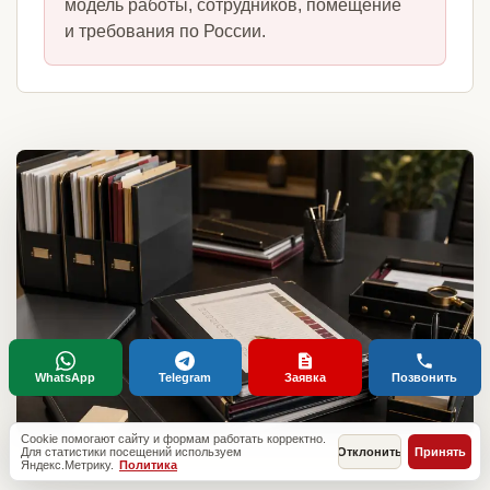
модель работы, сотрудников, помещение
и требования по России.
WhatsApp
Telegram
Заявка
Позвонить
Cookie помогают сайту и формам работать корректно.
Для статистики посещений используем
Отклонить
Принять
Яндекс.Метрику.
Политика