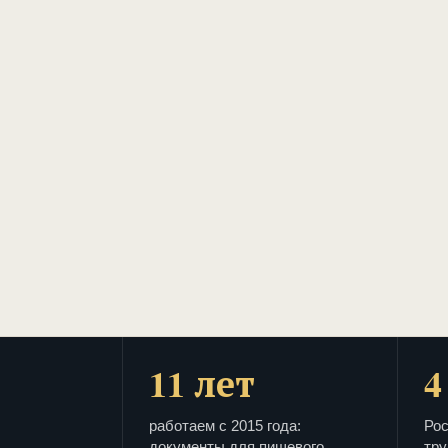
11 лет
4
работаем с 2015 года:
Рос
документы для пищевого
тру