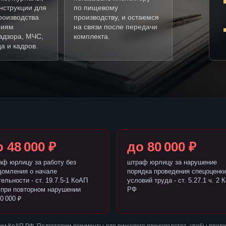
нструкции для
по пищевому
роизводства
производству, и остаемся
ниям
на связи после передачи
адзора, МЧС,
комплекта.
а и кадров.
 48 000 ₽
до 80 000 ₽
аф юрлицу за работу без
штраф юрлицу за нарушение
домления о начале
порядка проведения спецоценк
ельности - ст. 19.7.5-1 КоАП
условий труда - ст. 5.27.1 ч. 2 
 при повторном нарушении
РФ
0 000 ₽