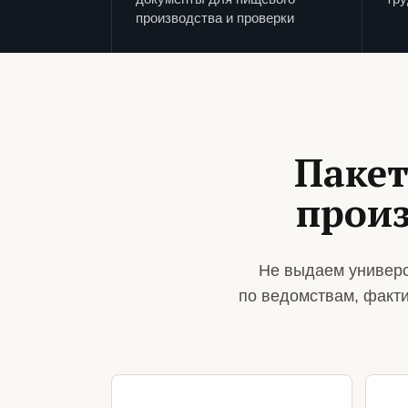
производства и проверки
Пакет
произ
Не выдаем универс
по ведомствам, факт