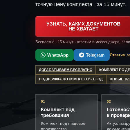
точную цену комплекта - за 15 минут.
УЗНАТЬ, КАКИХ ДОКУМЕНТОВ
НЕ ХВАТАЕТ
Бесплатно · 15 минут · ответим в мессенджере, есл
WhatsApp
Telegram
Ответим за
ДОРАБАТЫВАЕМ БЕСПЛАТНО
КОМПЛЕКТ ПО 
ПОДДЕРЖКА ПО КОМПЛЕКТУ - 1 ГОД
НОВЫЕ ТР
01
02
Комплект под
Готовнос
требования
к провер
Комплект под пищевое
Актуализир
производство,
документац