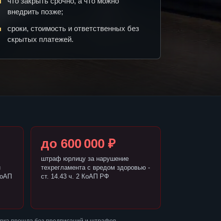
что закрыть срочно, а что можно
внедрить позже;
сроки, стоимость и ответственных без
скрытых платежей.
до 600 000 ₽
штраф юрлицу за нарушение
и
техрегламента с вредом здоровью -
КоАП
ст. 14.43 ч. 2 КоАП РФ