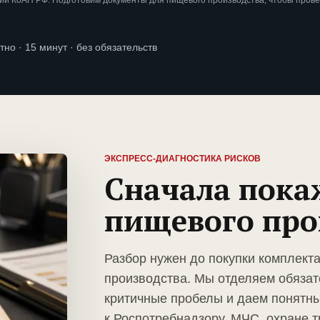
ии КоАП РФ. Подготовим документы для пищевого производства, чтобы пров
тно · 15 минут · без обязательств
ЭКСПРЕСС-ДИАГНОСТИКА РИСКОВ
Сначала пока
пищевого про
Разбор нужен до покупки комплект
производства. Мы отделяем обязат
критичные пробелы и даем понятны
к Роспотребнадзору, МЧС, охране т