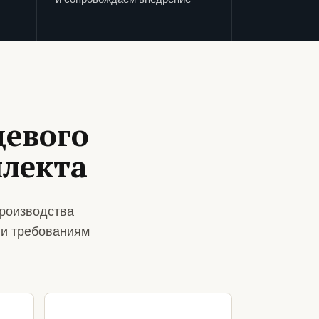
щевого
плекта
роизводства
 и требованиям