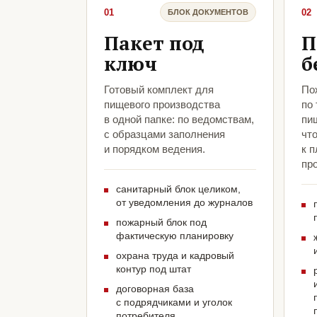
01
02
БЛОК ДОКУМЕНТОВ
Пакет под
П
ключ
б
Готовый комплект для
По
пищевого производства
по
в одной папке: по ведомствам,
пи
с образцами заполнения
чт
и порядком ведения.
к 
про
санитарный блок целиком,
от уведомления до журналов
пожарный блок под
фактическую планировку
охрана труда и кадровый
контур под штат
договорная база
с подрядчиками и уголок
потребителя