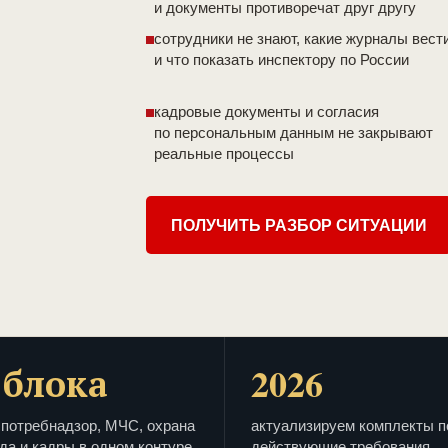
и документы противоречат друг другу
сотрудники не знают, какие журналы вест
и что показать инспектору по России
кадровые документы и согласия
по персональным данным не закрывают
реальные процессы
ПОЛУЧИТЬ РАЗБОР СИТУАЦИИ
 блока
2026
потребнадзор, МЧС, охрана
актуализируем комплекты п
да и кадры в одном контуре
действующие требования