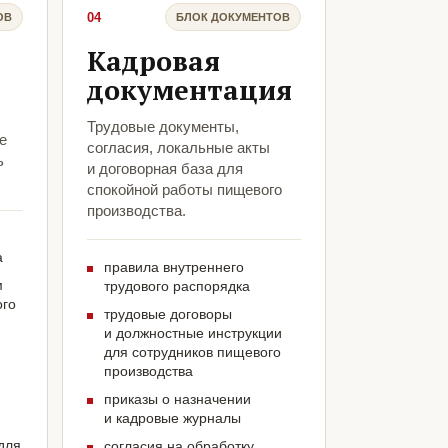
04
ОВ
БЛОК ДОКУМЕНТОВ
Кадровая
документация
Трудовые документы,
е
согласия, локальные акты
ь
и договорная база для
спокойной работы пищевого
производства.
а
правила внутреннего
м
трудового распорядка
ого
трудовые договоры
и должностные инструкции
для сотрудников пищевого
производства
приказы о назначении
и кадровые журналы
для
согласия на обработку