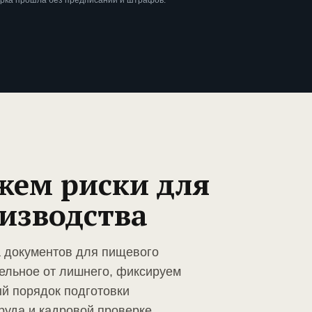
ерка прошла без предписаний и штрафов.
жем риски для
изводства
а документов для пищевого
ельное от лишнего, фиксируем
й порядок подготовки
руда и кадровой проверке.