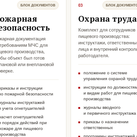
03
БЛОК ДОКУМЕНТОВ
БЛОК ДОКУМЕНТ
ожарная
Охрана труда
езопасность
Комплект для сотрудников
пищевого производства:
жарная документация
инструктажи, ответственны
 требованиям МЧС для
лица и внутренний контрол
щевого производства,
работодателя.
обы объект был готов
плановой или внеплановой
верке.
положение о системе
управления охраной труд
инструкции по должностя
приказы и инструкции
и видам работ для пищев
по пожарной безопасности
производства
журналы инструктажей
журналы вводного
и учета огнетушителей
и первичного инструктажа
расчет огнетушителей
приказы о назначении
и порядок действий при
ответственных
пожаре для пищевого
производства
программы инструктажей 