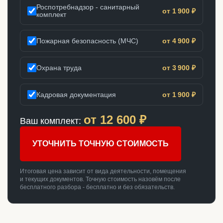
Роспотребнадзор - санитарный
от 1 900 ₽
комплект
Пожарная безопасность (МЧС)
от 4 900 ₽
Охрана труда
от 3 900 ₽
Кадровая документация
от 1 900 ₽
от
12 600
₽
Ваш комплект:
УТОЧНИТЬ ТОЧНУЮ СТОИМОСТЬ
Итоговая цена зависит от вида деятельности, помещения
и текущих документов. Точную стоимость назовём после
бесплатного разбора - бесплатно и без обязательств.