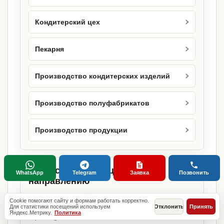
Кондитерский цех
Пекарня
Производство кондитерских изделий
Производство полуфабрикатов
Производство продукции
Городские страницы по этому
WhatsApp
Telegram
Заявка
Позвонить
направлению
Если объект работает в конкретном городе,
Cookie помогают сайту и формам работать корректно.
можно сразу открыть релевантную городскую
Для статистики посещений используем
Отклонить
Принять
Яндекс.Метрику.
Политика
страницу.