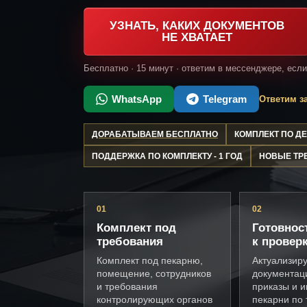
УЗНАТЬ, КАКИХ ДОКУМЕНТОВ
НЕ ХВАТАЕТ
Бесплатно · 15 минут · ответим в мессенджере, есл
WhatsApp
Telegram
Ответим за
ДОРАБАТЫВАЕМ БЕСПЛАТНО
КОМПЛЕКТ ПО 
ПОДДЕРЖКА ПО КОМПЛЕКТУ - 1 ГОД
НОВЫЕ ТР
01
02
Комплект под
Готовнос
требования
к провер
Комплект под пекарню,
Актуализир
помещение, сотрудников
документац
и требования
приказы и и
контролирующих органов
пекарни по