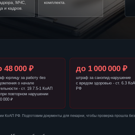
адзора, МЧС,
комплекта.
а и кадров.
 48 000 ₽
до 1 000 000 ₽
аф юрлицу за работу без
штраф за санэпид-нарушение
домления о начале
с вредом здоровью - ст. 6.3 Ко
ельности - ст. 19.7.5-1 КоАП
РФ
 при повторном нарушении
0 000 ₽
ии КоАП РФ. Подготовим документы для пекарни, чтобы проверка прошла бе