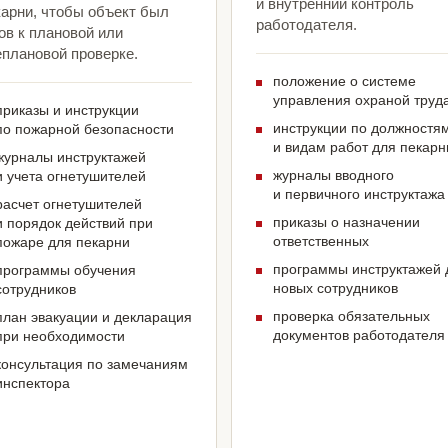
и внутренний контроль
карни, чтобы объект был
работодателя.
ов к плановой или
еплановой проверке.
положение о системе
управления охраной труд
приказы и инструкции
инструкции по должностя
по пожарной безопасности
и видам работ для пекарн
журналы инструктажей
журналы вводного
и учета огнетушителей
и первичного инструктажа
расчет огнетушителей
приказы о назначении
и порядок действий при
ответственных
пожаре для пекарни
программы инструктажей 
программы обучения
новых сотрудников
сотрудников
проверка обязательных
план эвакуации и декларация
документов работодателя
при необходимости
консультация по замечаниям
инспектора