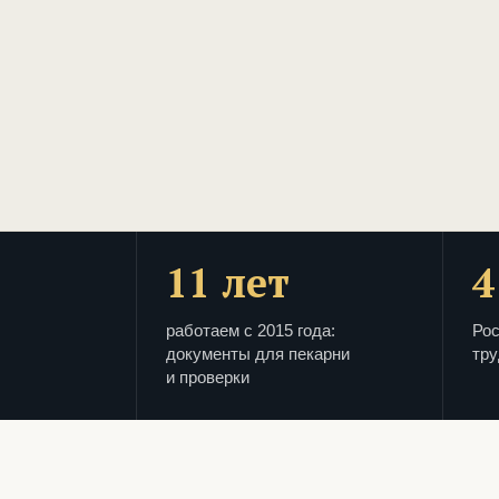
11 лет
4
работаем с 2015 года:
Рос
документы для пекарни
тру
и проверки