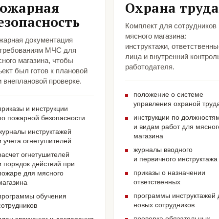
ожарная
Охрана труда
езопасность
Комплект для сотрудников
мясного магазина:
жарная документация
инструктажи, ответственны
 требованиям МЧС для
лица и внутренний контрол
ного магазина, чтобы
работодателя.
ект был готов к плановой
и внеплановой проверке.
положение о системе
управления охраной труд
приказы и инструкции
инструкции по должностя
по пожарной безопасности
и видам работ для мясног
журналы инструктажей
магазина
и учета огнетушителей
журналы вводного
расчет огнетушителей
и первичного инструктажа
и порядок действий при
приказы о назначении
пожаре для мясного
ответственных
магазина
программы инструктажей 
программы обучения
новых сотрудников
сотрудников
проверка обязательных