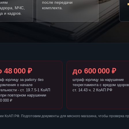
ниям
после передачи
адзора, МЧС,
комплекта.
а и кадров.
 48 000 ₽
до 600 000 ₽
аф юрлицу за работу без
штраф юрлицу за нарушение
домления о начале
техрегламента с вредом здоров
ельности - ст. 19.7.5-1 КоАП
ст. 14.43 ч. 2 КоАП РФ
 при повторном нарушении
0 000 ₽
и КоАП РФ. Подготовим документы для мясного магазина, чтобы проверка п