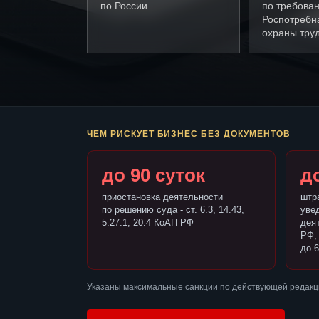
по России.
по требова
Роспотребн
охраны труд
ЧЕМ РИСКУЕТ БИЗНЕС БЕЗ ДОКУМЕНТОВ
до 90 суток
до
приостановка деятельности
штр
по решению суда - ст. 6.3, 14.43,
уве
5.27.1, 20.4 КоАП РФ
деят
РФ,
до 6
Указаны максимальные санкции по действующей редакци