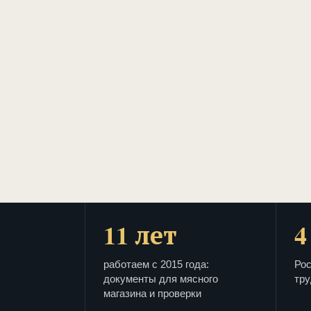
11 лет
4
работаем с 2015 года:
Рос
документы для мясного
тру
магазина и проверки