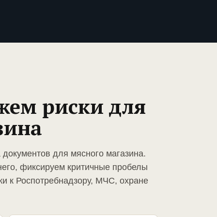
жем риски для
зина
 документов для мясного магазина.
него, фиксируем критичные пробелы
ки к Роспотребнадзору, МЧС, охране