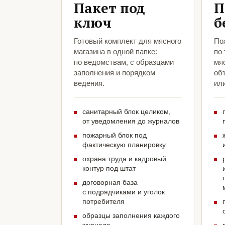
Пакет под
П
ключ
б
Готовый комплект для мясного
По
магазина в одной папке:
по
по ведомствам, с образцами
мяс
заполнения и порядком
объ
ведения.
ил
санитарный блок целиком,
от уведомления до журналов
пожарный блок под
фактическую планировку
охрана труда и кадровый
контур под штат
договорная база
с подрядчиками и уголок
потребителя
образцы заполнения каждого