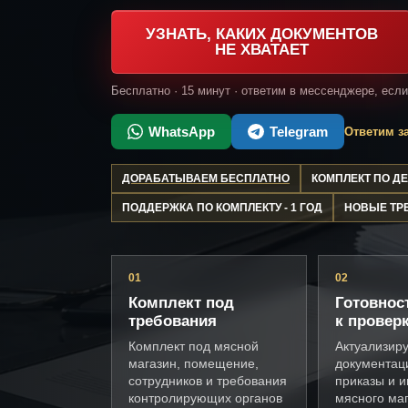
УЗНАТЬ, КАКИХ ДОКУМЕНТОВ
НЕ ХВАТАЕТ
Бесплатно · 15 минут · ответим в мессенджере, есл
WhatsApp
Telegram
Ответим за
ДОРАБАТЫВАЕМ БЕСПЛАТНО
КОМПЛЕКТ ПО 
ПОДДЕРЖКА ПО КОМПЛЕКТУ - 1 ГОД
НОВЫЕ ТР
01
02
Комплект под
Готовнос
требования
к провер
Комплект под мясной
Актуализир
магазин, помещение,
документац
сотрудников и требования
приказы и и
контролирующих органов
мясного ма