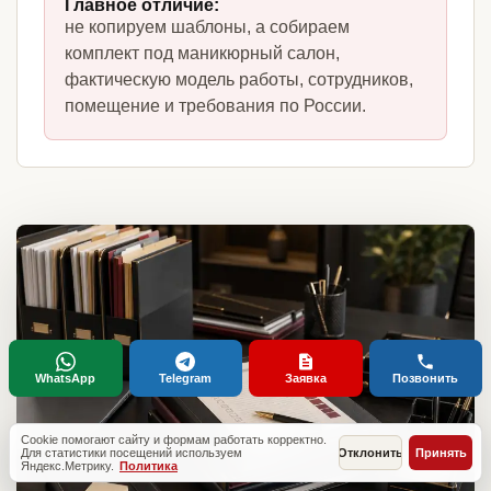
Главное отличие:
не копируем шаблоны, а собираем
комплект под маникюрный салон,
фактическую модель работы, сотрудников,
помещение и требования по России.
WhatsApp
Telegram
Заявка
Позвонить
Cookie помогают сайту и формам работать корректно.
Для статистики посещений используем
Отклонить
Принять
Яндекс.Метрику.
Политика