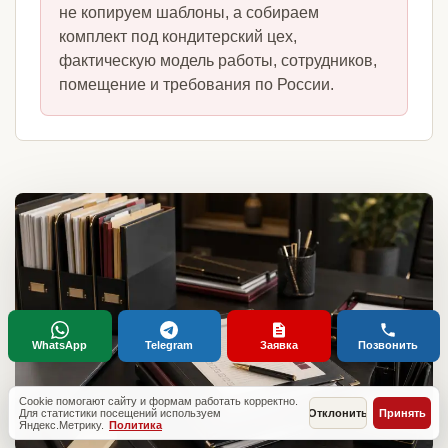
не копируем шаблоны, а собираем
комплект под кондитерский цех,
фактическую модель работы, сотрудников,
помещение и требования по России.
WhatsApp
Telegram
Заявка
Позвонить
Cookie помогают сайту и формам работать корректно.
Для статистики посещений используем
Отклонить
Принять
Яндекс.Метрику.
Политика