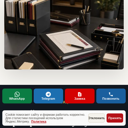
WhatsApp
Telegram
Заявка
Позвонить
ТИПОВЫЕ СИТУАЦИИ КЛИЕНТОВ
Кейсы по документам,
Cookie помогают сайту и формам работать корректно.
проверкам и запуску бизнеса
Для статистики посещений используем
Отклонить
Принять
Яндекс.Метрику.
Политика