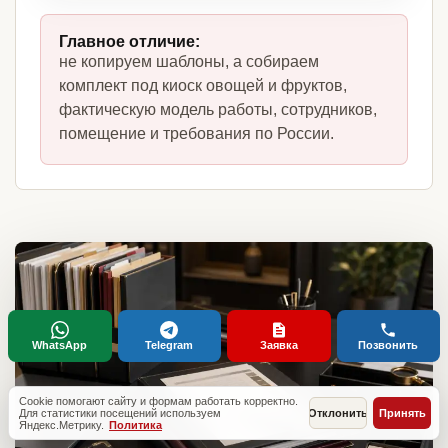
Главное отличие:
не копируем шаблоны, а собираем
комплект под киоск овощей и фруктов,
фактическую модель работы, сотрудников,
помещение и требования по России.
WhatsApp
Telegram
Заявка
Позвонить
Cookie помогают сайту и формам работать корректно.
Для статистики посещений используем
Отклонить
Принять
Яндекс.Метрику.
Политика