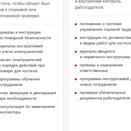
и внутренний контроль
стела, чтобы объект был
работодателя.
ов к плановой или
еплановой проверке.
положение о системе
управления охраной труд
приказы и инструкции
инструкции по должностя
по пожарной безопасности
и видам работ для хостел
журналы инструктажей
журналы вводного
и учета огнетушителей
и первичного инструктажа
расчет огнетушителей
приказы о назначении
и порядок действий при
ответственных
пожаре для хостела
программы инструктажей 
программы обучения
новых сотрудников
сотрудников
проверка обязательных
план эвакуации и декларация
документов работодателя
при необходимости
консультация по замечаниям
инспектора