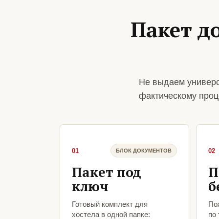
Пакет до
Не выдаем универс
фактическому проц
01
02
БЛОК ДОКУМЕНТОВ
Пакет под
П
ключ
б
Готовый комплект для
По
хостела в одной папке:
по