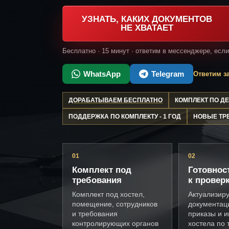
УЗНАТЬ, КАКИХ ДОКУМЕНТОВ
НЕ ХВАТАЕТ
Бесплатно · 15 минут · ответим в мессенджере, есл
WhatsApp
Telegram
Ответим за
ДОРАБАТЫВАЕМ БЕСПЛАТНО
КОМПЛЕКТ ПО 
ПОДДЕРЖКА ПО КОМПЛЕКТУ - 1 ГОД
НОВЫЕ ТР
01
02
Комплект под
Готовнос
требования
к провер
Комплект под хостел,
Актуализир
помещение, сотрудников
документац
и требования
приказы и и
контролирующих органов
хостела по