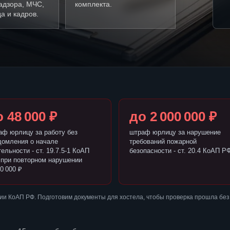
адзора, МЧС,
комплекта.
а и кадров.
 48 000 ₽
до 2 000 000 ₽
аф юрлицу за работу без
штраф юрлицу за нарушение
домления о начале
требований пожарной
ельности - ст. 19.7.5-1 КоАП
безопасности - ст. 20.4 КоАП Р
 при повторном нарушении
0 000 ₽
ии КоАП РФ. Подготовим документы для хостела, чтобы проверка прошла без