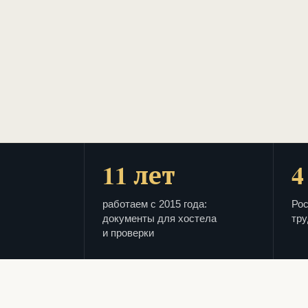
11 лет
4
работаем с 2015 года:
Рос
документы для хостела
тру
и проверки