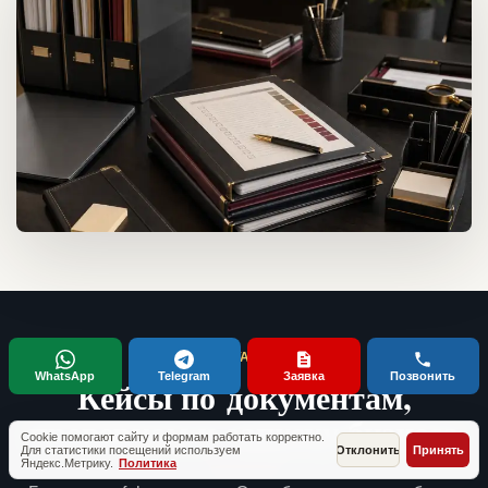
ТИПОВЫЕ СИТУАЦИИ КЛИЕНТОВ
WhatsApp
Telegram
Заявка
Позвонить
Кейсы по документам,
проверкам и запуску бизнеса
Cookie помогают сайту и формам работать корректно.
Для статистики посещений используем
Отклонить
Принять
Яндекс.Метрику.
Политика