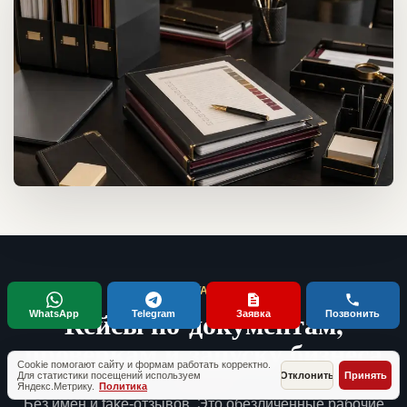
ТИПОВЫЕ СИТУАЦИИ КЛИЕНТОВ
Кейсы по документам,
WhatsApp
Telegram
Заявка
Позвонить
проверкам и запуску бизнеса
Cookie помогают сайту и формам работать корректно.
Для статистики посещений используем
Отклонить
Принять
Яндекс.Метрику.
Политика
Без имен и fake-отзывов. Это обезличенные рабочие