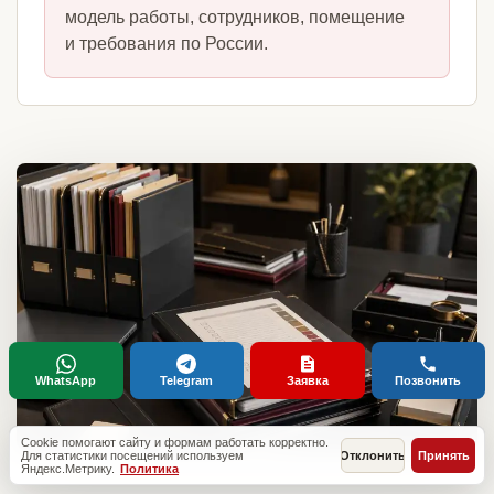
модель работы, сотрудников, помещение
и требования по России.
WhatsApp
Telegram
Заявка
Позвонить
Cookie помогают сайту и формам работать корректно.
Для статистики посещений используем
Отклонить
Принять
Яндекс.Метрику.
Политика