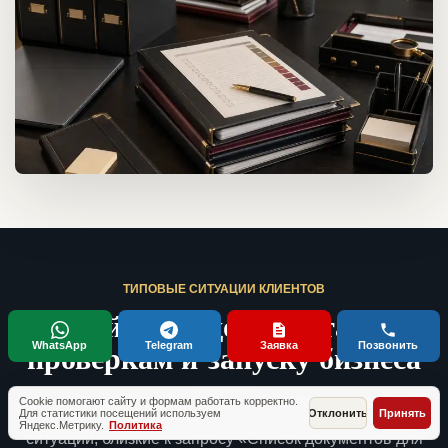
ТИПОВЫЕ СИТУАЦИИ КЛИЕНТОВ
Кейсы по документам,
проверкам и запуску бизнеса
WhatsApp
Telegram
Заявка
Позвонить
Cookie помогают сайту и формам работать корректно.
Без имен и fake-отзывов. Это обезличенные рабочие
Для статистики посещений используем
Отклонить
Принять
Яндекс.Метрику.
Политика
ситуации, близкие к запросу «Список документов для