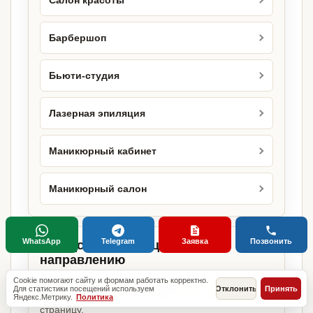
Салон красоты
Барбершоп
Бьюти-студия
Лазерная эпиляция
Маникюрный кабинет
Маникюрный салон
WhatsApp
Telegram
Заявка
Позвонить
Городские страницы по этому
направлению
Cookie помогают сайту и формам работать корректно.
Если объект работает в конкретном городе,
Для статистики посещений используем
Отклонить
Принять
можно сразу открыть релевантную городскую
Яндекс.Метрику.
Политика
страницу.