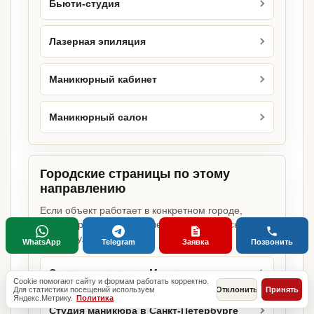
Бьюти-студия
Лазерная эпиляция
Маникюрный кабинет
Маникюрный салон
Городские страницы по этому
направлению
Если объект работает в конкретном городе,
можно сразу открыть релевантную городскую
страницу.
WhatsApp
Telegram
Заявка
Позвонить
Студия маникюра в Москве
Cookie помогают сайту и формам работать корректно.
Для статистики посещений используем
Отклонить
Принять
Яндекс.Метрику.
Политика
Студия маникюра в Санкт-Петербурге