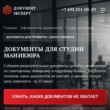
ДОКУМЕНТ
+7 495 231-03-29
ЭКСПЕРТ
Главная
Оформление документов
Студии маникюра
ДОКУМЕНТЫ ДЛЯ ПРОВЕРОК • ЗАПУСК БИЗНЕСА
ДОКУМЕНТЫ ДЛЯ СТУДИИ
МАНИКЮРА
Соберем разрешительные документы для студии маникюра
по санитарному, пожарному и кадровому блокам. Бесплатно
покажем, каких документов не хватает, и назовём точную
цену комплекта - за 15 минут.
УЗНАТЬ, КАКИХ ДОКУМЕНТОВ НЕ ХВАТАЕТ
Бесплатно · 15 минут · ответим в мессенджере, если звонить неудобно