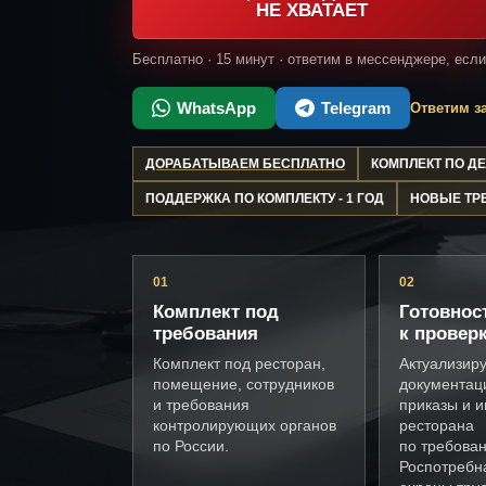
НЕ ХВАТАЕТ
Бесплатно · 15 минут · ответим в мессенджере, есл
WhatsApp
Telegram
Ответим за
ДОРАБАТЫВАЕМ БЕСПЛАТНО
КОМПЛЕКТ ПО 
ПОДДЕРЖКА ПО КОМПЛЕКТУ - 1 ГОД
НОВЫЕ ТР
01
02
Комплект под
Готовнос
требования
к провер
Комплект под ресторан,
Актуализир
помещение, сотрудников
документац
и требования
приказы и и
контролирующих органов
ресторана
по России.
по требова
Роспотребн