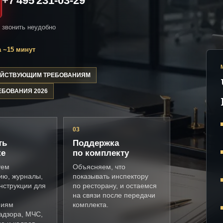
+7 495 231-03-29
и звонить неудобно
 ~15 минут
ДЕЙСТВУЮЩИМ ТРЕБОВАНИЯМ
ЕБОВАНИЯ 2026
03
ть
Поддержка
ке
по комплекту
уем
Объясняем, что
ию, журналы,
показывать инспектору
нструкции для
по ресторану, и остаемся
на связи после передачи
ниям
комплекта.
адзора, МЧС,