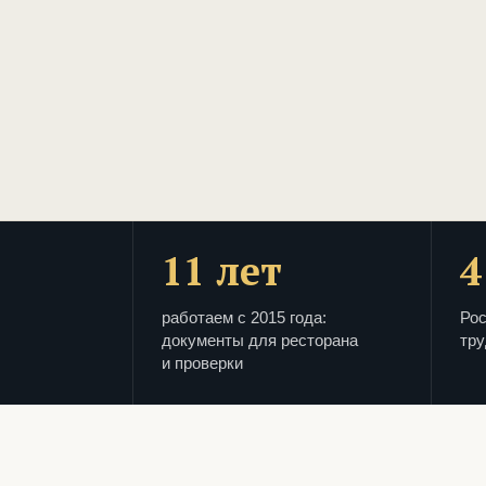
11 лет
4
работаем с 2015 года:
Рос
документы для ресторана
тру
и проверки