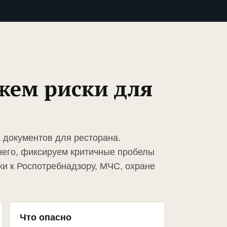
жем риски для
а документов для ресторана.
него, фиксируем критичные пробелы
ки к Роспотребнадзору, МЧС, охране
Что опасно