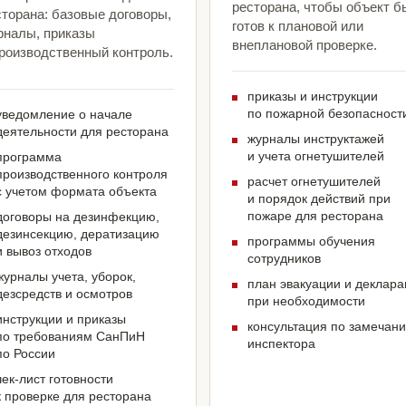
ресторана, чтобы объект б
сторана: базовые договоры,
готов к плановой или
рналы, приказы
внеплановой проверке.
производственный контроль.
приказы и инструкции
по пожарной безопасност
уведомление о начале
деятельности для ресторана
журналы инструктажей
и учета огнетушителей
программа
производственного контроля
расчет огнетушителей
с учетом формата объекта
и порядок действий при
пожаре для ресторана
договоры на дезинфекцию,
дезинсекцию, дератизацию
программы обучения
и вывоз отходов
сотрудников
журналы учета, уборок,
план эвакуации и деклар
дезсредств и осмотров
при необходимости
инструкции и приказы
консультация по замечан
по требованиям СанПиН
инспектора
по России
чек-лист готовности
к проверке для ресторана