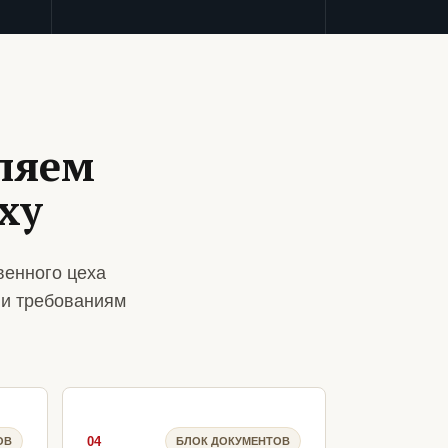
ляем
ху
венного цеха
 и требованиям
04
ОВ
БЛОК ДОКУМЕНТОВ