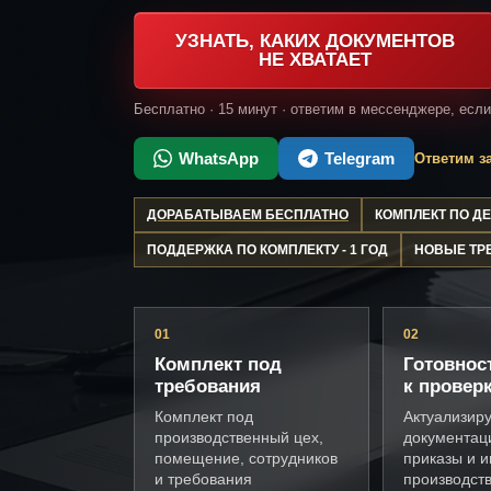
УЗНАТЬ, КАКИХ ДОКУМЕНТОВ
НЕ ХВАТАЕТ
Бесплатно · 15 минут · ответим в мессенджере, есл
WhatsApp
Telegram
Ответим за
ДОРАБАТЫВАЕМ БЕСПЛАТНО
КОМПЛЕКТ ПО 
ПОДДЕРЖКА ПО КОМПЛЕКТУ - 1 ГОД
НОВЫЕ ТР
01
02
Комплект под
Готовнос
требования
к провер
Комплект под
Актуализир
производственный цех,
документац
помещение, сотрудников
приказы и и
и требования
производст