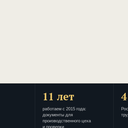
11 лет
4
работаем с 2015 года:
Рос
документы для
тру
производственного цеха
и проверки