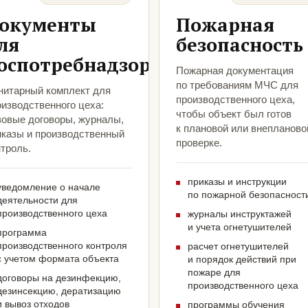
окументы
Пожарная
ля
безопасность
оспотребнадзора
Пожарная документация
по требованиям МЧС для
нитарный комплект для
производственного цеха,
оизводственного цеха:
чтобы объект был готов
зовые договоры, журналы,
к плановой или внепланово
иказы и производственный
проверке.
троль.
приказы и инструкции
уведомление о начале
по пожарной безопасност
деятельности для
производственного цеха
журналы инструктажей
и учета огнетушителей
программа
производственного контроля
расчет огнетушителей
с учетом формата объекта
и порядок действий при
пожаре для
договоры на дезинфекцию,
производственного цеха
дезинсекцию, дератизацию
и вывоз отходов
программы обучения