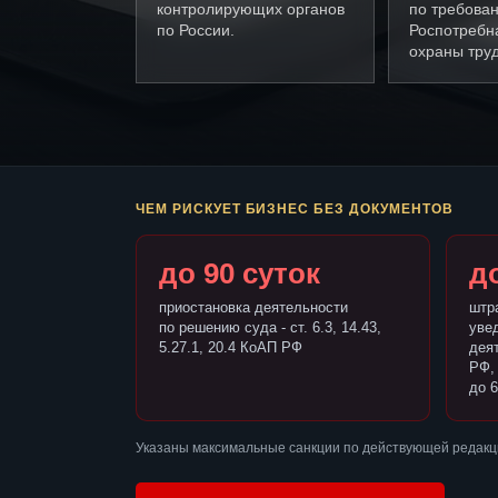
контролирующих органов
по требова
по России.
Роспотребн
охраны труд
ЧЕМ РИСКУЕТ БИЗНЕС БЕЗ ДОКУМЕНТОВ
до 90 суток
до
приостановка деятельности
штр
по решению суда - ст. 6.3, 14.43,
уве
5.27.1, 20.4 КоАП РФ
деят
РФ,
до 6
Указаны максимальные санкции по действующей редакци