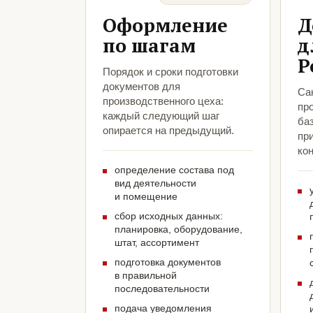
Оформление
Д
по шагам
д
Р
Порядок и сроки подготовки
документов для
Са
производственного цеха:
пр
каждый следующий шаг
ба
опирается на предыдущий.
пр
кон
определение состава под
вид деятельности
и помещение
сбор исходных данных:
планировка, оборудование,
штат, ассортимент
подготовка документов
в правильной
последовательности
подача уведомления