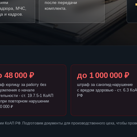
ниям
после передачи
адзора, МЧС,
комплекта.
а и кадров.
 48 000 ₽
до 1 000 000 ₽
аф юрлицу за работу без
штраф за санэпид-нарушение
домления о начале
с вредом здоровью - ст. 6.3 Ко
ельности - ст. 19.7.5-1 КоАП
РФ
 при повторном нарушении
0 000 ₽
и КоАП РФ. Подготовим документы для производственного цеха, чтобы пров