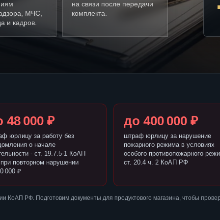
ниям
на связи после передачи
адзора, МЧС,
комплекта.
а и кадров.
 48 000 ₽
до 400 000 ₽
аф юрлицу за работу без
штраф юрлицу за нарушение
домления о начале
пожарного режима в условиях
ельности - ст. 19.7.5-1 КоАП
особого противопожарного режи
 при повторном нарушении
ст. 20.4 ч. 2 КоАП РФ
0 000 ₽
и КоАП РФ. Подготовим документы для продуктового магазина, чтобы прове