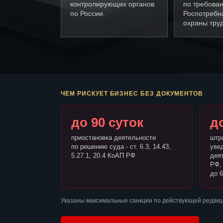
контролирующих органов
по требова
по России.
Роспотребн
охраны труд
ЧЕМ РИСКУЕТ БИЗНЕС БЕЗ ДОКУМЕНТОВ
до 90 суток
до
приостановка деятельности
штр
по решению суда - ст. 6.3, 14.43,
уве
5.27.1, 20.4 КоАП РФ
деят
РФ,
до 6
Указаны максимальные санкции по действующей редакци