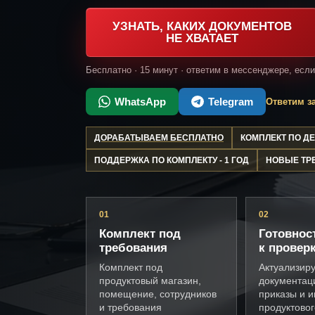
УЗНАТЬ, КАКИХ ДОКУМЕНТОВ
НЕ ХВАТАЕТ
Бесплатно · 15 минут · ответим в мессенджере, есл
WhatsApp
Telegram
Ответим за
ДОРАБАТЫВАЕМ БЕСПЛАТНО
КОМПЛЕКТ ПО 
ПОДДЕРЖКА ПО КОМПЛЕКТУ - 1 ГОД
НОВЫЕ ТР
01
02
Комплект под
Готовнос
требования
к провер
Комплект под
Актуализир
продуктовый магазин,
документац
помещение, сотрудников
приказы и и
и требования
продуктовог