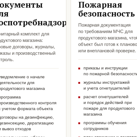
окументы
Пожарная
ля
безопасность
оспотребнадзора
Пожарная документация
по требованиям МЧС для
нитарный комплект для
продуктового магазина, чт
дуктового магазина:
объект был готов к планов
зовые договоры, журналы,
или внеплановой проверке.
иказы и производственный
троль.
приказы и инструкции
по пожарной безопасност
уведомление о начале
журналы инструктажей
деятельности для
и учета огнетушителей
продуктового магазина
расчет огнетушителей
программа
и порядок действий при
производственного контроля
пожаре для продуктового
с учетом формата объекта
магазина
договоры на дезинфекцию,
программы обучения
дезинсекцию, дератизацию
сотрудников
и вывоз отходов