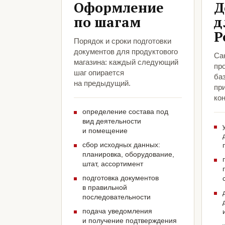
Оформление
Д
по шагам
д
Р
Порядок и сроки подготовки
документов для продуктового
Са
магазина: каждый следующий
про
шаг опирается
ба
на предыдущий.
пр
кон
определение состава под
вид деятельности
и помещение
сбор исходных данных:
планировка, оборудование,
штат, ассортимент
подготовка документов
в правильной
последовательности
подача уведомления
и получение подтверждения