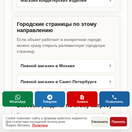
Магазин кондитерских изделий
Городские страницы по этому
направлению
Если объект работает в конкретном городе,
можно сразу открыть релевантную городскую
страницу.
Пивной магазин в Москве
Пивной магазин в Санкт-Петербурге
WhatsApp
Telegram
Заявка
Позвонить
Базовые разделы по этому запросу
Родительские страницы дают более широкий
Cookie помогают сайту и формам работать корректно.
обзор услуги, объекта или региона без лишних
Для статистики посещений используем
Отклонить
Принять
Яндекс.Метрику.
Политика
переходов.