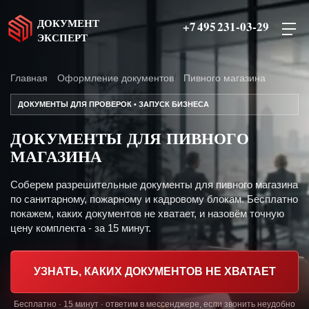
ДОКУМЕНТ
+7 495 231-03-29
ЭКСПЕРТ
Главная
Оформление документов
Пивного магазина
ДОКУМЕНТЫ ДЛЯ ПРОВЕРОК • ЗАПУСК БИЗНЕСА
ДОКУМЕНТЫ ДЛЯ ПИВНОГО
МАГАЗИНА
Соберем разрешительные документы для пивного магазина
по санитарному, пожарному и кадровому блокам. Бесплатно
покажем, каких документов не хватает, и назовём точную
цену комплекта - за 15 минут.
УЗНАТЬ, КАКИХ ДОКУМЕНТОВ НЕ ХВАТАЕТ
Бесплатно · 15 минут · ответим в мессенджере, если звонить неудобно