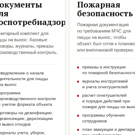
окументы
Пожарная
ля
безопасность
оспотребнадзора
Пожарная документация
по требованиям МЧС для
нитарный комплект для
пиццы на вынос, чтобы
ццы на вынос: базовые
объект был готов к планов
говоры, журналы, приказы
или внеплановой проверке.
производственный контроль.
приказы и инструкции
по пожарной безопасност
уведомление о начале
деятельности для пиццы
журналы инструктажей
на вынос
и учета огнетушителей
программа
расчет огнетушителей
производственного контроля
и порядок действий при
с учетом формата объекта
пожаре для пиццы на вын
договоры на дезинфекцию,
программы обучения
дезинсекцию, дератизацию
сотрудников
и вывоз отходов
план эвакуации и деклар
журналы учета, уборок,