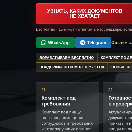
УЗНАТЬ, КАКИХ ДОКУМЕНТОВ
НЕ ХВАТАЕТ
Бесплатно · 15 минут · ответим в мессенджере, есл
WhatsApp
Telegram
Ответим за
ДОРАБАТЫВАЕМ БЕСПЛАТНО
КОМПЛЕКТ ПО 
ПОДДЕРЖКА ПО КОМПЛЕКТУ - 1 ГОД
НОВЫЕ ТР
01
02
Комплект под
Готовнос
требования
к провер
Комплект под пиццу
Актуализир
на вынос, помещение,
документац
сотрудников и требования
приказы и и
контролирующих органов
пиццы на в