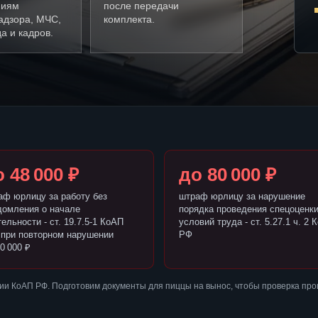
ниям
после передачи
адзора, МЧС,
комплекта.
а и кадров.
 48 000 ₽
до 80 000 ₽
аф юрлицу за работу без
штраф юрлицу за нарушение
домления о начале
порядка проведения спецоценк
ельности - ст. 19.7.5-1 КоАП
условий труда - ст. 5.27.1 ч. 2 
 при повторном нарушении
РФ
0 000 ₽
ии КоАП РФ. Подготовим документы для пиццы на вынос, чтобы проверка пр