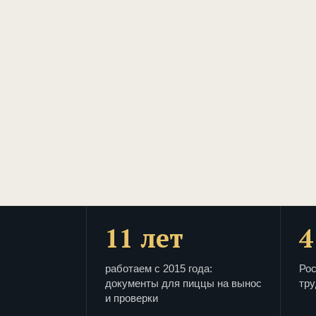
11 лет
4
работаем с 2015 года:
Рос
документы для пиццы на вынос
тру
и проверки