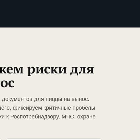
жем риски для
ос
а документов для пиццы на вынос.
него, фиксируем критичные пробелы
ки к Роспотребнадзору, МЧС, охране