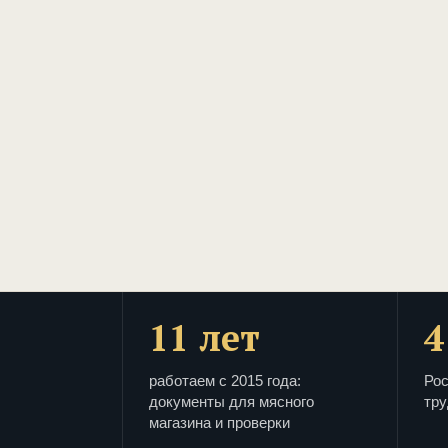
11 лет
4
работаем с 2015 года:
Рос
документы для мясного
тру
магазина и проверки