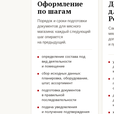
Оформление
Д
по шагам
д
Р
Порядок и сроки подготовки
документов для мясного
Са
магазина: каждый следующий
мя
шаг опирается
до
на предыдущий.
и 
определение состава под
вид деятельности
и помещение
сбор исходных данных:
планировка, оборудование,
штат, ассортимент
подготовка документов
в правильной
последовательности
подача уведомления
и получение подтверждения