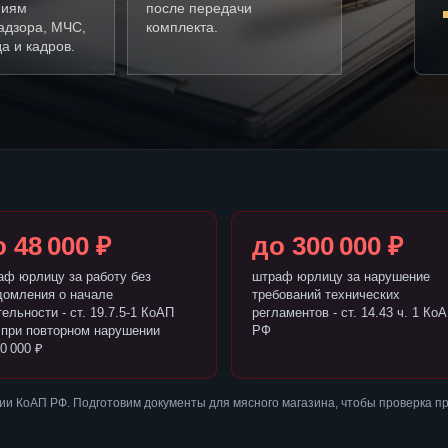
ниям
после передачи
адзора, МЧС,
комплекта.
а и кадров.
 48 000 ₽
до 300 000 ₽
аф юрлицу за работу без
штраф юрлицу за нарушение
домления о начале
требований технических
ельности - ст. 19.7.5-1 КоАП
регламентов - ст. 14.43 ч. 1 Ко
 при повторном нарушении
РФ
0 000 ₽
и КоАП РФ. Подготовим документы для мясного магазина, чтобы проверка п