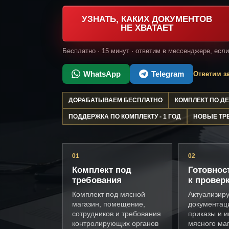
УЗНАТЬ, КАКИХ ДОКУМЕНТОВ
НЕ ХВАТАЕТ
Бесплатно · 15 минут · ответим в мессенджере, есл
WhatsApp
Telegram
Ответим за
ДОРАБАТЫВАЕМ БЕСПЛАТНО
КОМПЛЕКТ ПО 
ПОДДЕРЖКА ПО КОМПЛЕКТУ - 1 ГОД
НОВЫЕ ТР
01
02
Комплект под
Готовнос
требования
к провер
Комплект под мясной
Актуализир
магазин, помещение,
документац
сотрудников и требования
приказы и и
контролирующих органов
мясного ма