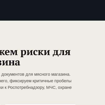
жем риски для
зина
 документов для мясного магазина.
него, фиксируем критичные пробелы
ки к Роспотребнадзору, МЧС, охране