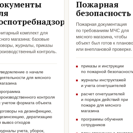
окументы
Пожарная
ля
безопасность
оспотребнадзора
Пожарная документация
по требованиям МЧС для
нитарный комплект для
мясного магазина, чтобы
сного магазина: базовые
объект был готов к планов
говоры, журналы, приказы
или внеплановой проверке.
производственный контроль.
приказы и инструкции
по пожарной безопасност
уведомление о начале
деятельности для мясного
журналы инструктажей
магазина
и учета огнетушителей
программа
расчет огнетушителей
производственного контроля
и порядок действий при
с учетом формата объекта
пожаре для мясного
магазина
договоры на дезинфекцию,
дезинсекцию, дератизацию
программы обучения
и вывоз отходов
сотрудников
журналы учета, уборок,