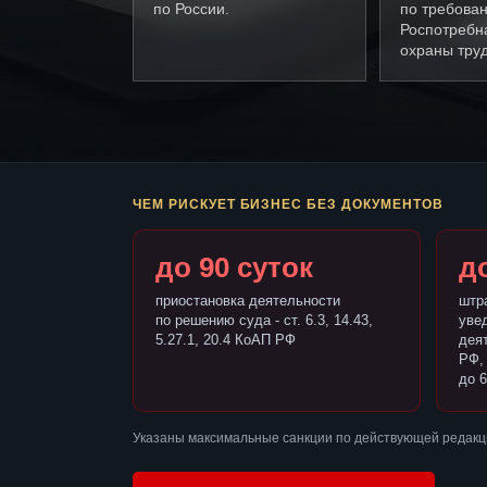
по России.
по требова
Роспотребн
охраны труд
ЧЕМ РИСКУЕТ БИЗНЕС БЕЗ ДОКУМЕНТОВ
до 90 суток
до
приостановка деятельности
штр
по решению суда - ст. 6.3, 14.43,
уве
5.27.1, 20.4 КоАП РФ
деят
РФ,
до 6
Указаны максимальные санкции по действующей редакци