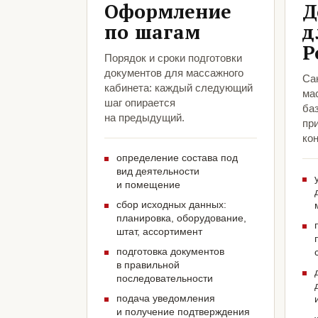
Оформление
Д
по шагам
д
Р
Порядок и сроки подготовки
документов для массажного
Са
кабинета: каждый следующий
ма
шаг опирается
ба
на предыдущий.
пр
кон
определение состава под
вид деятельности
и помещение
сбор исходных данных:
планировка, оборудование,
штат, ассортимент
подготовка документов
в правильной
последовательности
подача уведомления
и получение подтверждения