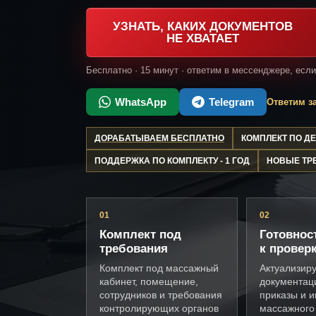
УЗНАТЬ, КАКИХ ДОКУМЕНТОВ
НЕ ХВАТАЕТ
Бесплатно · 15 минут · ответим в мессенджере, есл
WhatsApp
Telegram
Ответим за
ДОРАБАТЫВАЕМ БЕСПЛАТНО
КОМПЛЕКТ ПО 
ПОДДЕРЖКА ПО КОМПЛЕКТУ - 1 ГОД
НОВЫЕ ТР
01
02
Комплект под
Готовнос
требования
к провер
Комплект под массажный
Актуализир
кабинет, помещение,
документац
сотрудников и требования
приказы и и
контролирующих органов
массажного