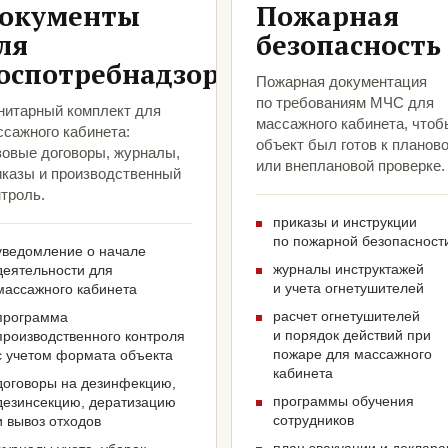
окументы
Пожарная
ля
безопасность
оспотребнадзора
Пожарная документация
по требованиям МЧС для
нитарный комплект для
массажного кабинета, чтоб
ссажного кабинета:
объект был готов к планов
зовые договоры, журналы,
или внеплановой проверке.
иказы и производственный
троль.
приказы и инструкции
по пожарной безопасност
уведомление о начале
журналы инструктажей
деятельности для
и учета огнетушителей
массажного кабинета
расчет огнетушителей
программа
и порядок действий при
производственного контроля
пожаре для массажного
с учетом формата объекта
кабинета
договоры на дезинфекцию,
программы обучения
дезинсекцию, дератизацию
сотрудников
и вывоз отходов