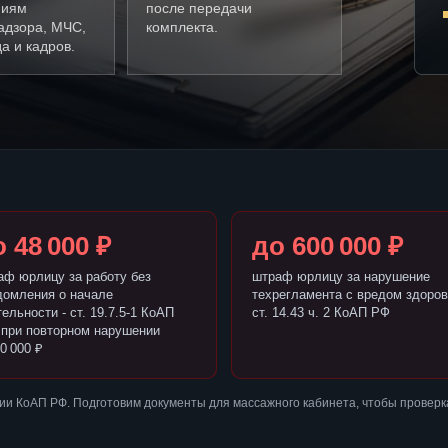
ниям
после передачи
адзора, МЧС,
комплекта.
а и кадров.
 48 000 ₽
до 600 000 ₽
аф юрлицу за работу без
штраф юрлицу за нарушение
домления о начале
техрегламента с вредом здоров
ельности - ст. 19.7.5-1 КоАП
ст. 14.43 ч. 2 КоАП РФ
 при повторном нарушении
0 000 ₽
ии КоАП РФ. Подготовим документы для массажного кабинета, чтобы провер