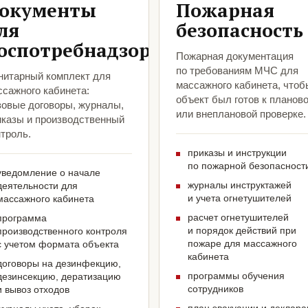
окументы
Пожарная
ля
безопасность
оспотребнадзора
Пожарная документация
по требованиям МЧС для
нитарный комплект для
массажного кабинета, чтоб
ссажного кабинета:
объект был готов к планов
зовые договоры, журналы,
или внеплановой проверке.
иказы и производственный
троль.
приказы и инструкции
по пожарной безопасност
уведомление о начале
журналы инструктажей
деятельности для
и учета огнетушителей
массажного кабинета
расчет огнетушителей
программа
и порядок действий при
производственного контроля
пожаре для массажного
с учетом формата объекта
кабинета
договоры на дезинфекцию,
программы обучения
дезинсекцию, дератизацию
сотрудников
и вывоз отходов