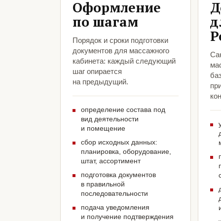
Оформление
Д
по шагам
д
Р
Порядок и сроки подготовки
документов для массажного
Са
кабинета: каждый следующий
ма
шаг опирается
ба
на предыдущий.
пр
кон
определение состава под
вид деятельности
и помещение
сбор исходных данных:
планировка, оборудование,
штат, ассортимент
подготовка документов
в правильной
последовательности
подача уведомления
и получение подтверждения