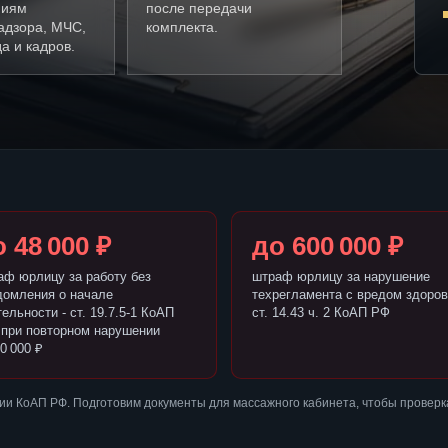
ниям
после передачи
адзора, МЧС,
комплекта.
а и кадров.
 48 000 ₽
до 600 000 ₽
аф юрлицу за работу без
штраф юрлицу за нарушение
домления о начале
техрегламента с вредом здоров
ельности - ст. 19.7.5-1 КоАП
ст. 14.43 ч. 2 КоАП РФ
 при повторном нарушении
0 000 ₽
ии КоАП РФ. Подготовим документы для массажного кабинета, чтобы провер