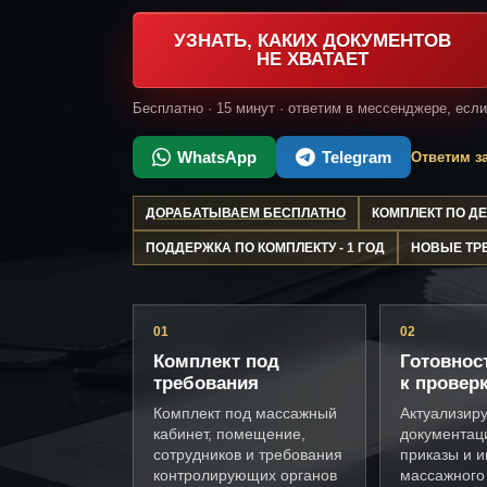
УЗНАТЬ, КАКИХ ДОКУМЕНТОВ
НЕ ХВАТАЕТ
Бесплатно · 15 минут · ответим в мессенджере, есл
WhatsApp
Telegram
Ответим за
ДОРАБАТЫВАЕМ БЕСПЛАТНО
КОМПЛЕКТ ПО 
ПОДДЕРЖКА ПО КОМПЛЕКТУ - 1 ГОД
НОВЫЕ ТР
01
02
Комплект под
Готовнос
требования
к провер
Комплект под массажный
Актуализир
кабинет, помещение,
документац
сотрудников и требования
приказы и и
контролирующих органов
массажного