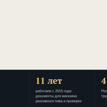
11 лет
4
работаем с 2015 года:
Рос
документы для магазина
тру
разливного пива и проверки