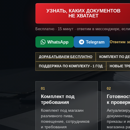
УЗНАТЬ, КАКИХ ДОКУМЕНТОВ
НЕ ХВАТАЕТ
Бесплатно · 15 минут · ответим в мессенджере, есл
WhatsApp
Telegram
Ответим за
ДОРАБАТЫВАЕМ БЕСПЛАТНО
КОМПЛЕКТ ПО 
ПОДДЕРЖКА ПО КОМПЛЕКТУ - 1 ГОД
НОВЫЕ ТР
01
02
Комплект под
Готовнос
требования
к провер
Комплект под магазин
Актуализир
разливного пива,
документац
помещение, сотрудников
приказы и и
и требования
магазина ра