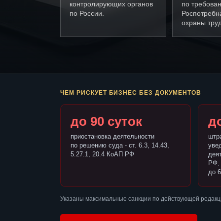
контролирующих органов
по требова
по России.
Роспотребн
охраны труд
ЧЕМ РИСКУЕТ БИЗНЕС БЕЗ ДОКУМЕНТОВ
до 90 суток
до
приостановка деятельности
штр
по решению суда - ст. 6.3, 14.43,
уве
5.27.1, 20.4 КоАП РФ
деят
РФ,
до 6
Указаны максимальные санкции по действующей редакци