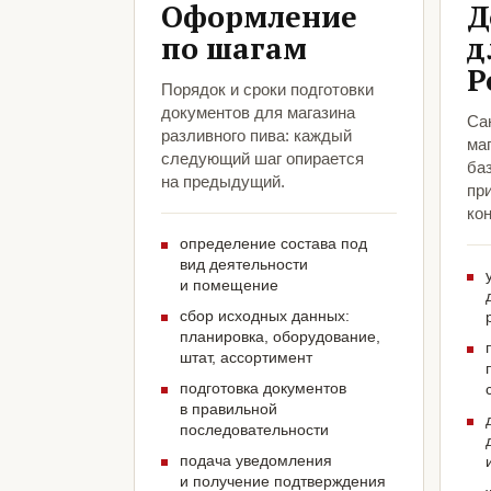
Оформление
Д
по шагам
д
Р
Порядок и сроки подготовки
документов для магазина
Са
разливного пива: каждый
маг
следующий шаг опирается
ба
на предыдущий.
пр
кон
определение состава под
вид деятельности
и помещение
сбор исходных данных:
планировка, оборудование,
штат, ассортимент
подготовка документов
в правильной
последовательности
подача уведомления
и получение подтверждения