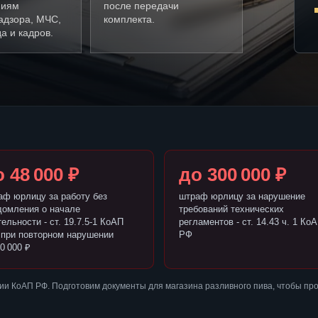
ниям
после передачи
адзора, МЧС,
комплекта.
а и кадров.
 48 000 ₽
до 300 000 ₽
аф юрлицу за работу без
штраф юрлицу за нарушение
домления о начале
требований технических
ельности - ст. 19.7.5-1 КоАП
регламентов - ст. 14.43 ч. 1 Ко
 при повторном нарушении
РФ
0 000 ₽
и КоАП РФ. Подготовим документы для магазина разливного пива, чтобы пр