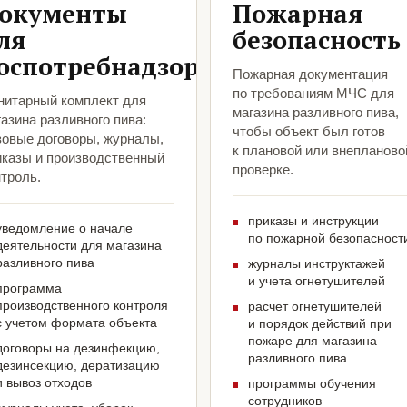
окументы
Пожарная
ля
безопасность
оспотребнадзора
Пожарная документация
по требованиям МЧС для
нитарный комплект для
магазина разливного пива,
азина разливного пива:
чтобы объект был готов
зовые договоры, журналы,
к плановой или внепланово
иказы и производственный
проверке.
троль.
приказы и инструкции
уведомление о начале
по пожарной безопасност
деятельности для магазина
разливного пива
журналы инструктажей
и учета огнетушителей
программа
производственного контроля
расчет огнетушителей
с учетом формата объекта
и порядок действий при
пожаре для магазина
договоры на дезинфекцию,
разливного пива
дезинсекцию, дератизацию
и вывоз отходов
программы обучения
сотрудников