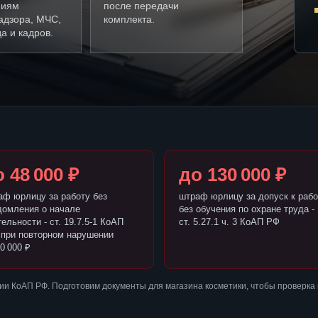
ниям
после передачи
адзора, МЧС,
комплекта.
а и кадров.
 48 000 ₽
до 130 000 ₽
аф юрлицу за работу без
штраф юрлицу за допуск к рабо
домления о начале
без обучения по охране труда -
ельности - ст. 19.7.5-1 КоАП
ст. 5.27.1 ч. 3 КоАП РФ
 при повторном нарушении
0 000 ₽
и КоАП РФ. Подготовим документы для магазина косметики, чтобы проверка