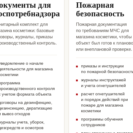
окументы для
Пожарная
оспотребнадзора
безопасность
нитарный комплект для
Пожарная документация
газина косметики: базовые
по требованиям МЧС для
говоры, журналы, приказы
магазина косметики, чтобы
производственный контроль.
объект был готов к планов
или внеплановой проверке.
уведомление о начале
приказы и инструкции
деятельности для магазина
по пожарной безопасност
косметики
журналы инструктажей
программа
и учета огнетушителей
производственного контроля
расчет огнетушителей
с учетом формата объекта
и порядок действий при
договоры на дезинфекцию,
пожаре для магазина
дезинсекцию, дератизацию
косметики
и вывоз отходов
программы обучения
журналы учета, уборок,
сотрудников
дезсредств и осмотров