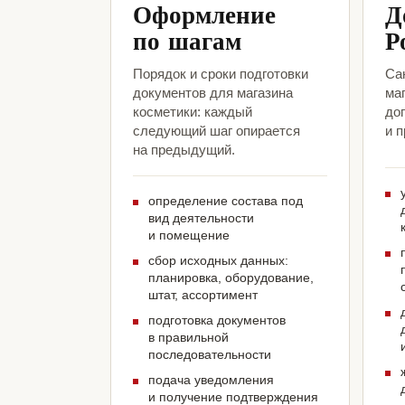
Оформление
Д
по шагам
Р
Порядок и сроки подготовки
Са
документов для магазина
ма
косметики: каждый
до
следующий шаг опирается
и 
на предыдущий.
определение состава под
вид деятельности
и помещение
сбор исходных данных:
планировка, оборудование,
штат, ассортимент
подготовка документов
в правильной
последовательности
подача уведомления
и получение подтверждения