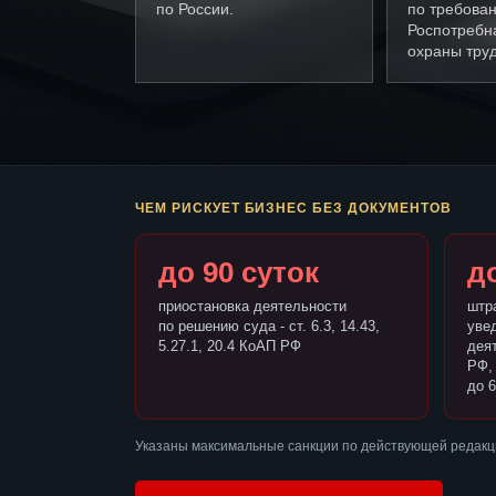
по России.
по требова
Роспотребн
охраны труд
ЧЕМ РИСКУЕТ БИЗНЕС БЕЗ ДОКУМЕНТОВ
до 90 суток
до
приостановка деятельности
штр
по решению суда - ст. 6.3, 14.43,
уве
5.27.1, 20.4 КоАП РФ
деят
РФ,
до 6
Указаны максимальные санкции по действующей редакци