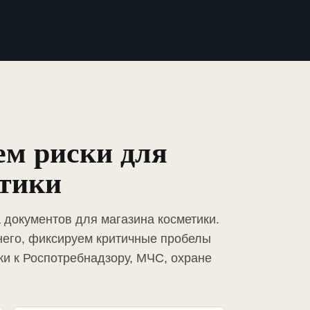
ем риски для
етики
 документов для магазина косметики.
него, фиксируем критичные пробелы
ки к Роспотребнадзору, МЧС, охране