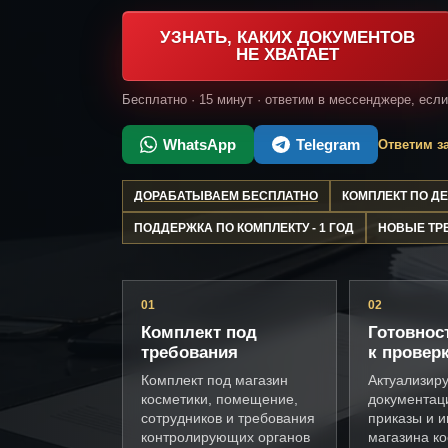
УЗНАТЬ, КАКИХ ДОКУМЕНТОВ
НЕ ХВАТАЕТ
Бесплатно · 15 минут · ответим в мессенджере, есл
WhatsApp
Telegram
Ответим за
ДОРАБАТЫВАЕМ БЕСПЛАТНО
КОМПЛЕКТ ПО 
ПОДДЕРЖКА ПО КОМПЛЕКТУ - 1 ГОД
НОВЫЕ ТР
01
02
Комплект под
Готовнос
требования
к провер
Комплект под магазин
Актуализир
косметики, помещение,
документац
сотрудников и требования
приказы и и
контролирующих органов
магазина к