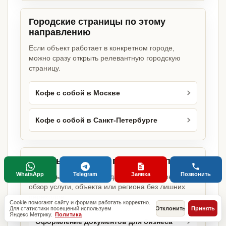
Городские страницы по этому
направлению
Если объект работает в конкретном городе,
можно сразу открыть релевантную городскую
страницу.
Кофе с собой в Москве
Кофе с собой в Санкт-Петербурге
Базовые разделы по этому запросу
WhatsApp
Telegram
Заявка
Позвонить
Родительские страницы дают более широкий
обзор услуги, объекта или региона без лишних
переходов.
Cookie помогают сайту и формам работать корректно.
Для статистики посещений используем
Отклонить
Принять
Яндекс.Метрику.
Политика
Оформление документов для бизнеса