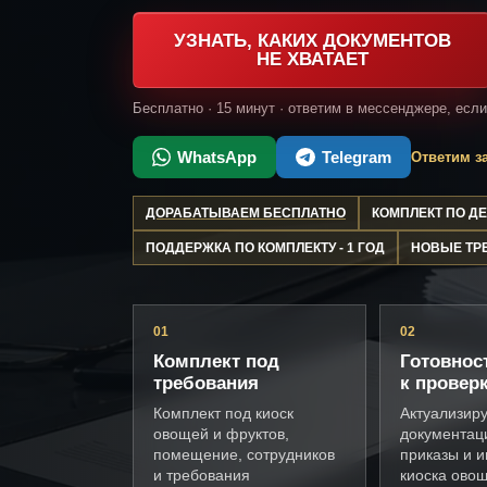
УЗНАТЬ, КАКИХ ДОКУМЕНТОВ
НЕ ХВАТАЕТ
Бесплатно · 15 минут · ответим в мессенджере, есл
WhatsApp
Telegram
Ответим за
ДОРАБАТЫВАЕМ БЕСПЛАТНО
КОМПЛЕКТ ПО 
ПОДДЕРЖКА ПО КОМПЛЕКТУ - 1 ГОД
НОВЫЕ ТР
01
02
Комплект под
Готовнос
требования
к провер
Комплект под киоск
Актуализир
овощей и фруктов,
документац
помещение, сотрудников
приказы и и
и требования
киоска ово