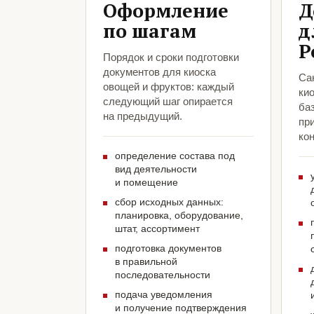
Оформление
Д
по шагам
д
Р
Порядок и сроки подготовки
документов для киоска
Са
овощей и фруктов: каждый
кио
следующий шаг опирается
ба
на предыдущий.
пр
кон
определение состава под
вид деятельности
и помещение
сбор исходных данных:
планировка, оборудование,
штат, ассортимент
подготовка документов
в правильной
последовательности
подача уведомления
и получение подтверждения