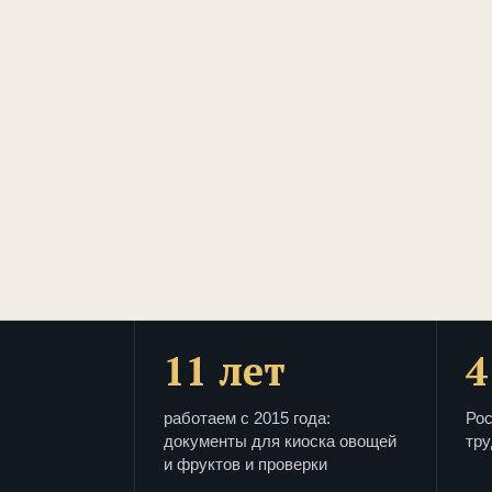
11 лет
4
работаем с 2015 года:
Рос
документы для киоска овощей
тру
и фруктов и проверки