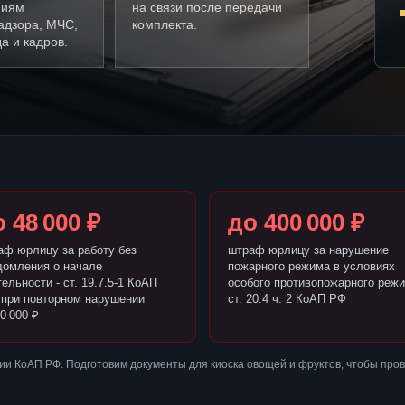
ниям
на связи после передачи
адзора, МЧС,
комплекта.
а и кадров.
 48 000 ₽
до 400 000 ₽
аф юрлицу за работу без
штраф юрлицу за нарушение
домления о начале
пожарного режима в условиях
ельности - ст. 19.7.5-1 КоАП
особого противопожарного режи
 при повторном нарушении
ст. 20.4 ч. 2 КоАП РФ
0 000 ₽
и КоАП РФ. Подготовим документы для киоска овощей и фруктов, чтобы про