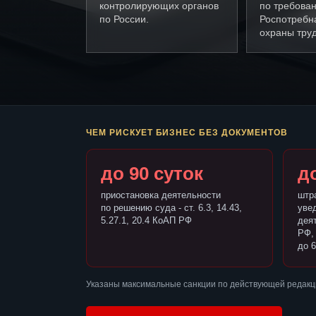
контролирующих органов
по требова
по России.
Роспотребн
охраны труд
ЧЕМ РИСКУЕТ БИЗНЕС БЕЗ ДОКУМЕНТОВ
до 90 суток
до
приостановка деятельности
штр
по решению суда - ст. 6.3, 14.43,
уве
5.27.1, 20.4 КоАП РФ
деят
РФ,
до 6
Указаны максимальные санкции по действующей редакци