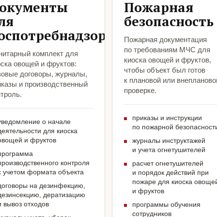
окументы
Пожарная
ля
безопасность
оспотребнадзора
Пожарная документация
по требованиям МЧС для
нитарный комплект для
киоска овощей и фруктов,
ска овощей и фруктов:
чтобы объект был готов
зовые договоры, журналы,
к плановой или внепланово
иказы и производственный
проверке.
троль.
приказы и инструкции
уведомление о начале
по пожарной безопасност
деятельности для киоска
овощей и фруктов
журналы инструктажей
и учета огнетушителей
программа
производственного контроля
расчет огнетушителей
с учетом формата объекта
и порядок действий при
пожаре для киоска овоще
договоры на дезинфекцию,
и фруктов
дезинсекцию, дератизацию
и вывоз отходов
программы обучения
сотрудников