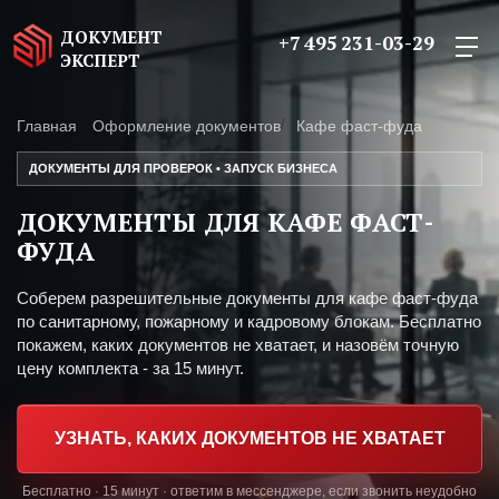
ДОКУМЕНТ
+7 495 231-03-29
ЭКСПЕРТ
Главная
Оформление документов
Кафе фаст-фуда
ДОКУМЕНТЫ ДЛЯ ПРОВЕРОК • ЗАПУСК БИЗНЕСА
ДОКУМЕНТЫ ДЛЯ КАФЕ ФАСТ-
ФУДА
Соберем разрешительные документы для кафе фаст-фуда
по санитарному, пожарному и кадровому блокам. Бесплатно
покажем, каких документов не хватает, и назовём точную
цену комплекта - за 15 минут.
УЗНАТЬ, КАКИХ ДОКУМЕНТОВ НЕ ХВАТАЕТ
Бесплатно · 15 минут · ответим в мессенджере, если звонить неудобно