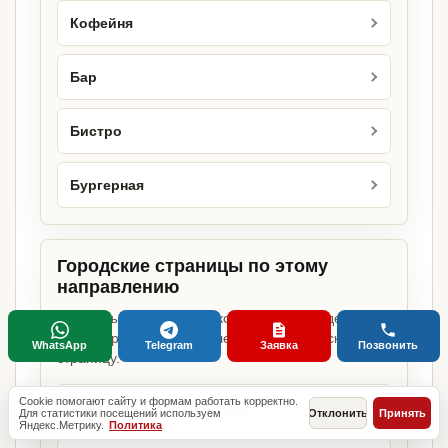
Кофейня
Бар
Бистро
Бургерная
Городские страницы по этому
направлению
Если объект работает в конкретном городе,
можно сразу открыть релевантную городскую
WhatsApp
Telegram
Заявка
Позвонить
страницу.
Cookie помогают сайту и формам работать корректно.
Кафе фаст-фуда в Москве
Для статистики посещений используем
Отклонить
Принять
Яндекс.Метрику.
Политика