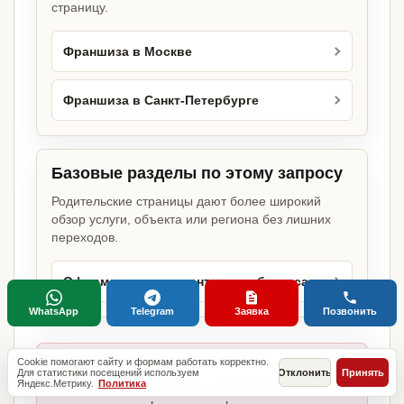
страницу.
Франшиза в Москве
Франшиза в Санкт-Петербурге
Базовые разделы по этому запросу
Родительские страницы дают более широкий
обзор услуги, объекта или региона без лишних
переходов.
Оформление документов для бизнеса
WhatsApp
Telegram
Заявка
Позвонить
Cookie помогают сайту и формам работать корректно.
Главное отличие:
Для статистики посещений используем
Отклонить
Принять
Яндекс.Метрику.
Политика
не копируем шаблоны, а собираем