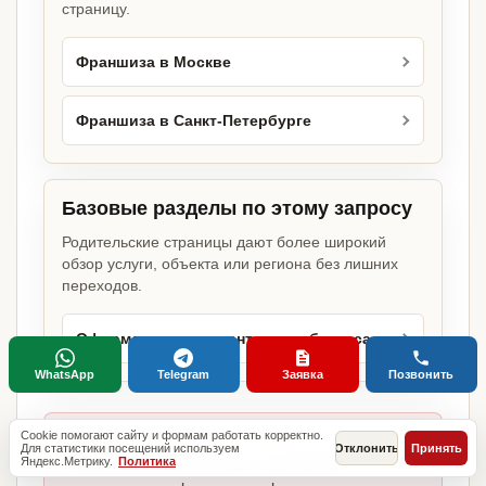
страницу.
Франшиза в Москве
Франшиза в Санкт-Петербурге
Базовые разделы по этому запросу
Родительские страницы дают более широкий
обзор услуги, объекта или региона без лишних
переходов.
Оформление документов для бизнеса
WhatsApp
Telegram
Заявка
Позвонить
Cookie помогают сайту и формам работать корректно.
Главное отличие:
Для статистики посещений используем
Отклонить
Принять
Яндекс.Метрику.
Политика
не копируем шаблоны, а собираем