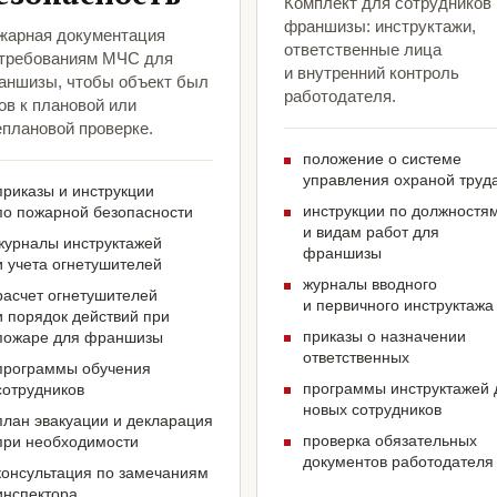
Комплект для сотрудников
франшизы: инструктажи,
жарная документация
ответственные лица
 требованиям МЧС для
и внутренний контроль
аншизы, чтобы объект был
работодателя.
ов к плановой или
еплановой проверке.
положение о системе
управления охраной труд
приказы и инструкции
инструкции по должностя
по пожарной безопасности
и видам работ для
журналы инструктажей
франшизы
и учета огнетушителей
журналы вводного
расчет огнетушителей
и первичного инструктажа
и порядок действий при
приказы о назначении
пожаре для франшизы
ответственных
программы обучения
программы инструктажей 
сотрудников
новых сотрудников
план эвакуации и декларация
проверка обязательных
при необходимости
документов работодателя
консультация по замечаниям
инспектора