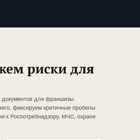
жем риски для
а документов для франшизы.
него, фиксируем критичные пробелы
ки к Роспотребнадзору, МЧС, охране