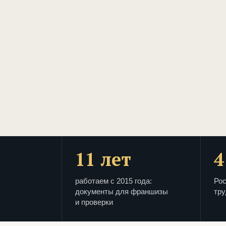
11 лет
4
работаем с 2015 года:
Рос
документы для франшизы
тру
и проверки