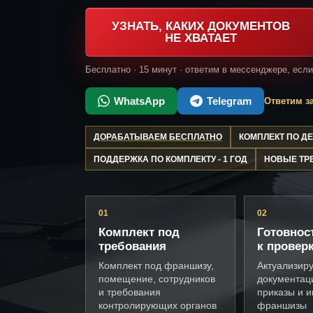
УЗНАТЬ, КАКИХ ДОКУМЕНТОВ
НЕ ХВАТАЕТ
Бесплатно · 15 минут · ответим в мессенджере, есл
WhatsApp
Telegram
Ответим за
ДОРАБАТЫВАЕМ БЕСПЛАТНО
КОМПЛЕКТ ПО 
ПОДДЕРЖКА ПО КОМПЛЕКТУ - 1 ГОД
НОВЫЕ ТР
01
02
Комплект под
Готовнос
требования
к провер
Комплект под франшизу,
Актуализир
помещение, сотрудников
документац
и требования
приказы и и
контролирующих органов
франшизы