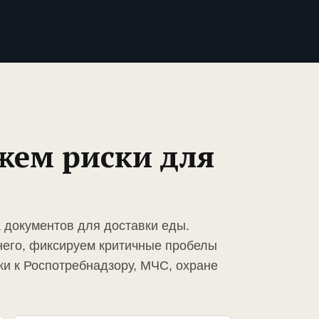
жем риски для
а документов для доставки еды.
него, фиксируем критичные пробелы
ки к Роспотребнадзору, МЧС, охране