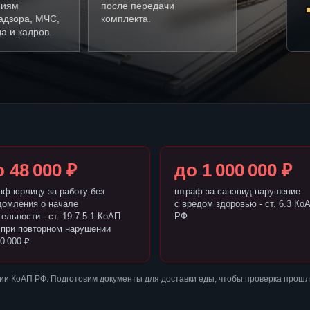
ниям
после передачи
адзора, МЧС,
комплекта.
а и кадров.
 48 000 ₽
до 1 000 000 ₽
аф юрлицу за работу без
штраф за санэпид-нарушение
домления о начале
с вредом здоровью - ст. 6.3 Ко
ельности - ст. 19.7.5-1 КоАП
РФ
 при повторном нарушении
0 000 ₽
и КоАП РФ. Подготовим документы для доставки еды, чтобы проверка прошл