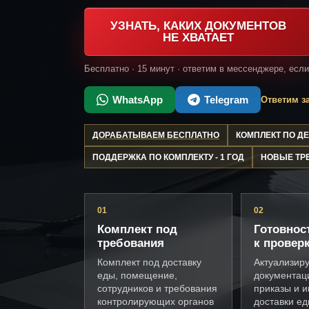
УЗНАТЬ, КАКИХ ДОКУМЕНТОВ
НЕ ХВАТАЕТ
Бесплатно · 15 минут · ответим в мессенджере, есл
WhatsApp
Telegram
Ответим за
ДОРАБАТЫВАЕМ БЕСПЛАТНО
КОМПЛЕКТ ПО 
ПОДДЕРЖКА ПО КОМПЛЕКТУ - 1 ГОД
НОВЫЕ ТР
01
02
Комплект под
Готовнос
требования
к провер
Комплект под доставку
Актуализир
еды, помещение,
документац
сотрудников и требования
приказы и и
контролирующих органов
доставки е