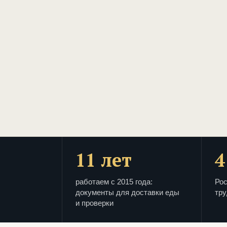
11 лет
4
работаем с 2015 года:
Рос
документы для доставки еды
тру
и проверки