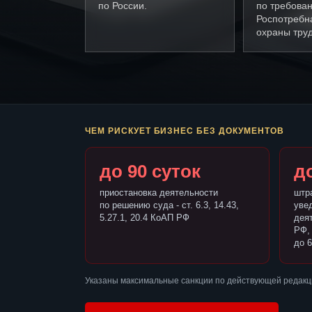
по России.
по требова
Роспотребн
охраны труд
ЧЕМ РИСКУЕТ БИЗНЕС БЕЗ ДОКУМЕНТОВ
до 90 суток
до
приостановка деятельности
штр
по решению суда - ст. 6.3, 14.43,
уве
5.27.1, 20.4 КоАП РФ
деят
РФ,
до 6
Указаны максимальные санкции по действующей редакци