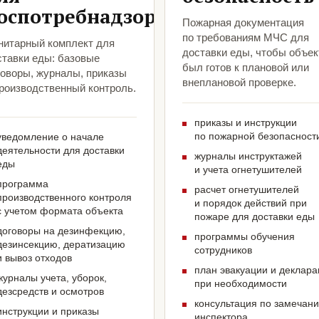
оспотребнадзора
Пожарная документация
по требованиям МЧС для
нитарный комплект для
доставки еды, чтобы объек
ставки еды: базовые
был готов к плановой или
говоры, журналы, приказы
внеплановой проверке.
производственный контроль.
приказы и инструкции
по пожарной безопасност
уведомление о начале
деятельности для доставки
журналы инструктажей
еды
и учета огнетушителей
программа
расчет огнетушителей
производственного контроля
и порядок действий при
с учетом формата объекта
пожаре для доставки еды
договоры на дезинфекцию,
программы обучения
дезинсекцию, дератизацию
сотрудников
и вывоз отходов
план эвакуации и деклар
журналы учета, уборок,
при необходимости
дезсредств и осмотров
консультация по замечан
инструкции и приказы
инспектора