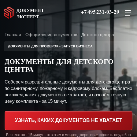
ДОКУМЕНТ
+7 495 231-03-29
ЭКСПЕРТ
Главная
Оформление документов
Детского центра
ДОКУМЕНТЫ ДЛЯ ПРОВЕРОК • ЗАПУСК БИЗНЕСА
ДОКУМЕНТЫ ДЛЯ ДЕТСКОГО
ЦЕНТРА
Соберем разрешительные документы для детского центра
по санитарному, пожарному и кадровому блокам. Бесплатно
покажем, каких документов не хватает, и назовём точную
цену комплекта - за 15 минут.
УЗНАТЬ, КАКИХ ДОКУМЕНТОВ НЕ ХВАТАЕТ
Бесплатно · 15 минут · ответим в мессенджере, если звонить неудобно