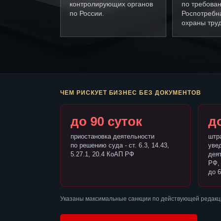
контролирующих органов
по требова
по России.
Роспотребн
охраны труд
ЧЕМ РИСКУЕТ БИЗНЕС БЕЗ ДОКУМЕНТОВ
до 90 суток
до
приостановка деятельности
штр
по решению суда - ст. 6.3, 14.43,
уве
5.27.1, 20.4 КоАП РФ
деят
РФ,
до 6
Указаны максимальные санкции по действующей редакци