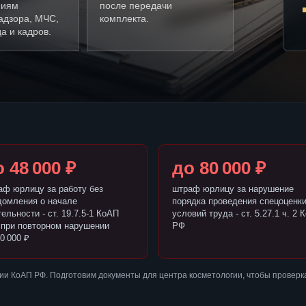
ниям
после передачи
адзора, МЧС,
комплекта.
а и кадров.
 48 000 ₽
до 80 000 ₽
аф юрлицу за работу без
штраф юрлицу за нарушение
домления о начале
порядка проведения спецоценк
ельности - ст. 19.7.5-1 КоАП
условий труда - ст. 5.27.1 ч. 2 
 при повторном нарушении
РФ
0 000 ₽
и КоАП РФ. Подготовим документы для центра косметологии, чтобы проверк