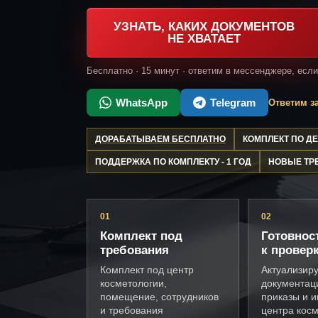
УЗНАТЬ, КАКИХ ДОКУМЕНТОВ
НЕ ХВАТАЕТ
Бесплатно · 15 минут · ответим в мессенджере, есл
WhatsApp
Telegram
Ответим за
ДОРАБАТЫВАЕМ БЕСПЛАТНО
КОМПЛЕКТ ПО 
ПОДДЕРЖКА ПО КОМПЛЕКТУ - 1 ГОД
НОВЫЕ ТР
01
02
Комплект под
Готовнос
требования
к провер
Комплект под центр
Актуализир
косметологии,
документац
помещение, сотрудников
приказы и и
и требования
центра кос