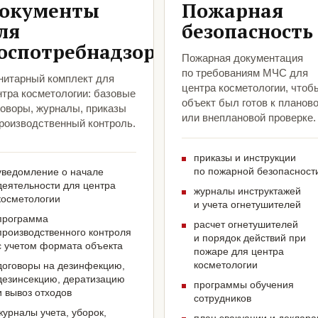
окументы
Пожарная
ля
безопасность
оспотребнадзора
Пожарная документация
по требованиям МЧС для
нитарный комплект для
центра косметологии, чтоб
нтра косметологии: базовые
объект был готов к планов
говоры, журналы, приказы
или внеплановой проверке.
производственный контроль.
приказы и инструкции
по пожарной безопасност
уведомление о начале
деятельности для центра
журналы инструктажей
косметологии
и учета огнетушителей
программа
расчет огнетушителей
производственного контроля
и порядок действий при
с учетом формата объекта
пожаре для центра
косметологии
договоры на дезинфекцию,
дезинсекцию, дератизацию
программы обучения
и вывоз отходов
сотрудников
журналы учета, уборок,