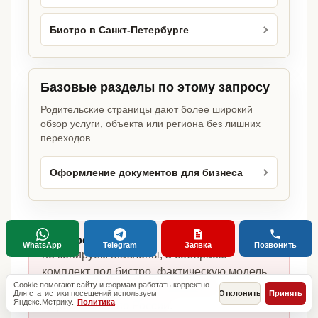
Бистро в Санкт-Петербурге
Базовые разделы по этому запросу
Родительские страницы дают более широкий
обзор услуги, объекта или региона без лишних
переходов.
Оформление документов для бизнеса
Главное отличие:
WhatsApp
Telegram
Заявка
Позвонить
не копируем шаблоны, а собираем
комплект под бистро, фактическую модель
Cookie помогают сайту и формам работать корректно.
работы, сотрудников, помещение
Для статистики посещений используем
Отклонить
Принять
Яндекс.Метрику.
Политика
и требования по России.