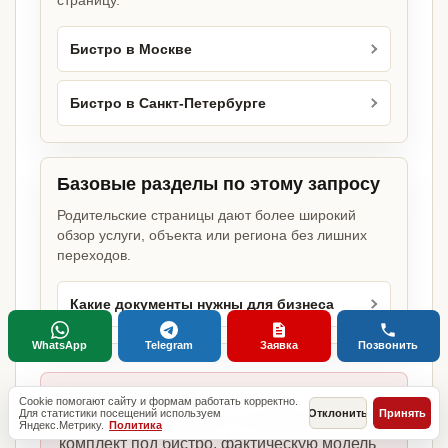
страницу.
Бистро в Москве
Бистро в Санкт-Петербурге
Базовые разделы по этому запросу
Родительские страницы дают более широкий
обзор услуги, объекта или региона без лишних
переходов.
Какие документы нужны для бизнеса
WhatsApp
Telegram
Заявка
Позвонить
Главное отличие:
Cookie помогают сайту и формам работать корректно.
Для статистики посещений используем
Отклонить
Принять
не копируем шаблоны, а собираем
Яндекс.Метрику.
Политика
комплект под бистро, фактическую модель