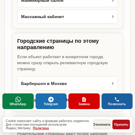
Маникюрный салон
Массажный кабинет
Городские страницы по этому
направлению
Если объект работает в конкретном городе,
можно сразу открыть релевантную городскую
страницу.
Барбершоп в Москве
Барбершоп в Санкт-Петербурге
WhatsApp
Telegram
Заявка
Позвонить
Cookie помогают сайту и формам работать корректно.
Базовые разделы по этому запросу
Для статистики посещений используем
Отклонить
Принять
Яндекс.Метрику.
Политика
Родительские страницы дают более широкий