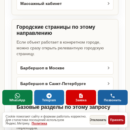
Массажный кабинет
Городские страницы по этому
направлению
Если объект работает в конкретном городе,
можно сразу открыть релевантную городскую
страницу.
Барбершоп в Москве
Барбершоп в Санкт-Петербурге
WhatsApp
Telegram
Заявка
Позвонить
Базовые разделы по этому запросу
Родительские страницы дают более широкий
Cookie помогают сайту и формам работать корректно.
Для статистики посещений используем
Отклонить
Принять
обзор услуги, объекта или региона без лишних
Яндекс.Метрику.
Политика
переходов.