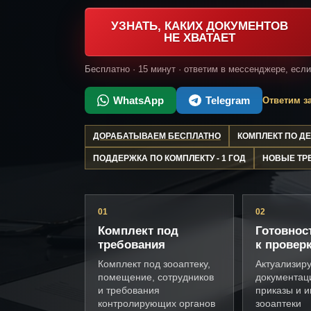
УЗНАТЬ, КАКИХ ДОКУМЕНТОВ
НЕ ХВАТАЕТ
Бесплатно · 15 минут · ответим в мессенджере, есл
WhatsApp
Telegram
Ответим за
ДОРАБАТЫВАЕМ БЕСПЛАТНО
КОМПЛЕКТ ПО 
ПОДДЕРЖКА ПО КОМПЛЕКТУ - 1 ГОД
НОВЫЕ ТР
01
02
Комплект под
Готовнос
требования
к провер
Комплект под зооаптеку,
Актуализир
помещение, сотрудников
документац
и требования
приказы и и
контролирующих органов
зооаптеки