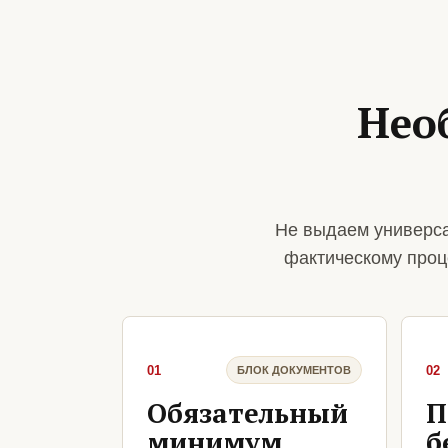
Нео
Не выдаем универса
фактическому проц
01
02
БЛОК ДОКУМЕНТОВ
Обязательный
П
минимум
б