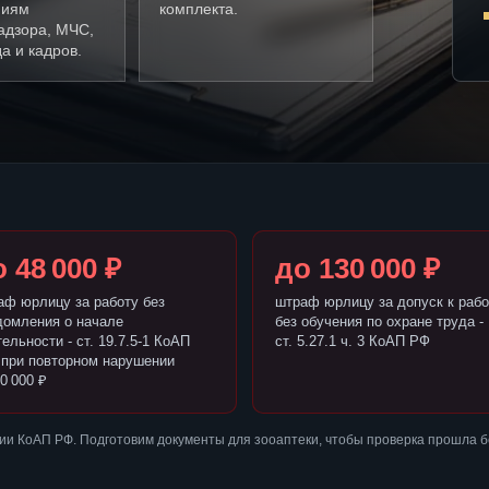
ниям
комплекта.
адзора, МЧС,
а и кадров.
 48 000 ₽
до 130 000 ₽
аф юрлицу за работу без
штраф юрлицу за допуск к рабо
домления о начале
без обучения по охране труда -
ельности - ст. 19.7.5-1 КоАП
ст. 5.27.1 ч. 3 КоАП РФ
 при повторном нарушении
0 000 ₽
ии КоАП РФ. Подготовим документы для зооаптеки, чтобы проверка прошла 