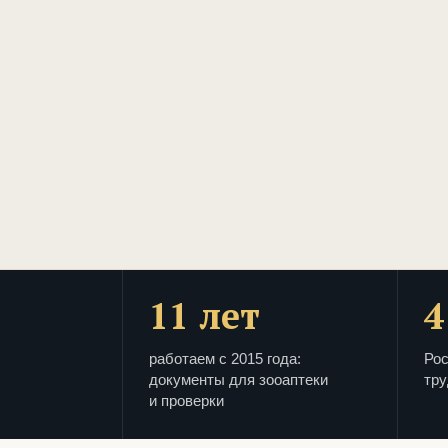
11 лет
4
работаем с 2015 года:
Рос
документы для зооаптеки
тру
и проверки