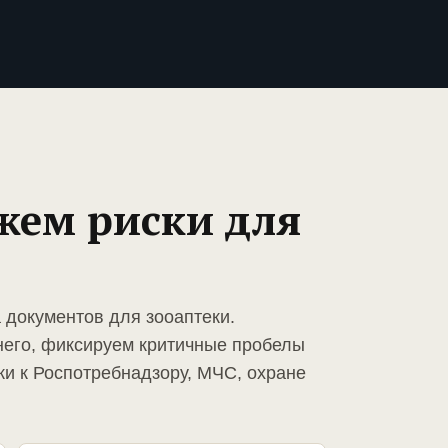
жем риски для
 документов для зооаптеки.
него, фиксируем критичные пробелы
ки к Роспотребнадзору, МЧС, охране