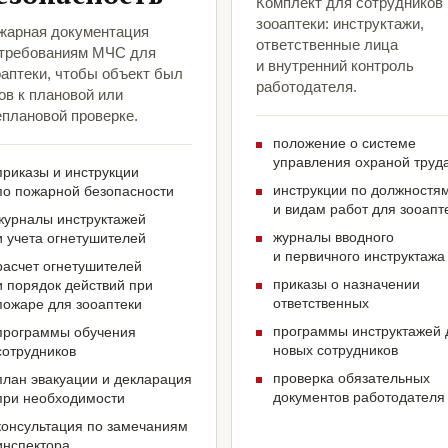
Комплект для сотрудников
зооаптеки: инструктажи,
жарная документация
ответственные лица
 требованиям МЧС для
и внутренний контроль
оаптеки, чтобы объект был
работодателя.
ов к плановой или
еплановой проверке.
положение о системе
управления охраной труд
приказы и инструкции
инструкции по должностя
по пожарной безопасности
и видам работ для зооапт
журналы инструктажей
журналы вводного
и учета огнетушителей
и первичного инструктажа
расчет огнетушителей
приказы о назначении
и порядок действий при
ответственных
пожаре для зооаптеки
программы инструктажей 
программы обучения
новых сотрудников
сотрудников
проверка обязательных
план эвакуации и декларация
документов работодателя
при необходимости
консультация по замечаниям
инспектора