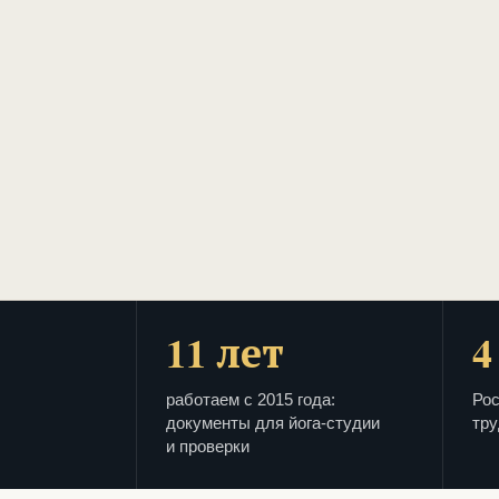
11 лет
4
работаем с 2015 года:
Рос
документы для йога-студии
тру
и проверки