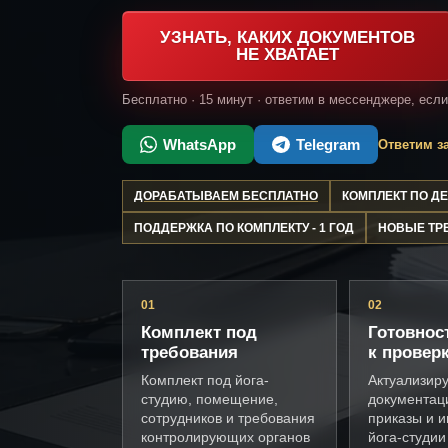
УЗНАТЬ, КАКИХ ДОКУМЕНТОВ
НЕ ХВАТАЕТ
Бесплатно · 15 минут · ответим в мессенджере, есл
WhatsApp
Telegram
Ответим за
ДОРАБАТЫВАЕМ БЕСПЛАТНО
КОМПЛЕКТ ПО 
ПОДДЕРЖКА ПО КОМПЛЕКТУ - 1 ГОД
НОВЫЕ ТР
01
02
Комплект под
Готовнос
требования
к провер
Комплект под йога-
Актуализир
студию, помещение,
документац
сотрудников и требования
приказы и и
контролирующих органов
йога-студии