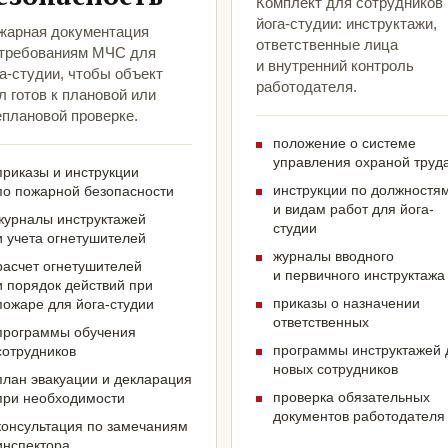
Комплект для сотрудников
йога-студии: инструктажи,
жарная документация
ответственные лица
 требованиям МЧС для
и внутренний контроль
а-студии, чтобы объект
работодателя.
 готов к плановой или
еплановой проверке.
положение о системе
управления охраной труд
приказы и инструкции
инструкции по должностя
по пожарной безопасности
и видам работ для йога-
журналы инструктажей
студии
и учета огнетушителей
журналы вводного
расчет огнетушителей
и первичного инструктажа
и порядок действий при
приказы о назначении
пожаре для йога-студии
ответственных
программы обучения
программы инструктажей 
сотрудников
новых сотрудников
план эвакуации и декларация
проверка обязательных
при необходимости
документов работодателя
консультация по замечаниям
инспектора