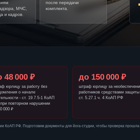
ниям
после передачи
адзора, МЧС,
комплекта.
а и кадров.
 48 000 ₽
до 150 000 ₽
аф юрлицу за работу без
штраф юрлицу за необеспечени
домления о начале
работников средствами защиты 
ельности - ст. 19.7.5-1 КоАП
ст. 5.27.1 ч. 4 КоАП РФ
 при повторном нарушении
0 000 ₽
и КоАП РФ. Подготовим документы для йога-студии, чтобы проверка прошла