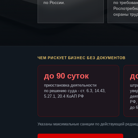
по России.
по требова
Роспотребн
охраны труд
ЧЕМ РИСКУЕТ БИЗНЕС БЕЗ ДОКУМЕНТОВ
до 90 суток
до
приостановка деятельности
штр
по решению суда - ст. 6.3, 14.43,
уве
5.27.1, 20.4 КоАП РФ
деят
РФ,
до 6
Указаны максимальные санкции по действующей редакци