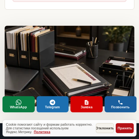
WhatsApp
Telegram
Заявка
Позвонить
Cookie помогают сайту и формам работать корректно.
Для статистики посещений используем
Отклонить
Принять
Яндекс.Метрику.
Политика