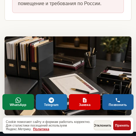
помещение и требования по России.
WhatsApp
Telegram
Заявка
Позвонить
Cookie помогают сайту и формам работать корректно.
Для статистики посещений используем
Отклонить
Принять
Яндекс.Метрику.
Политика