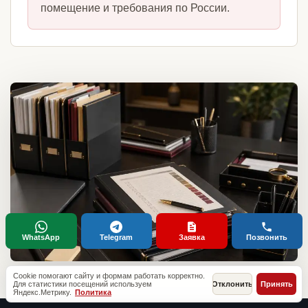
помещение и требования по России.
WhatsApp
Telegram
Заявка
Позвонить
Cookie помогают сайту и формам работать корректно.
Для статистики посещений используем
Отклонить
Принять
Яндекс.Метрику.
Политика