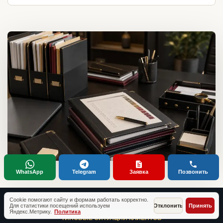
WhatsApp
Telegram
Заявка
Позвонить
Cookie помогают сайту и формам работать корректно.
Для статистики посещений используем
Отклонить
Принять
Яндекс.Метрику.
Политика
ТИПОВЫЕ СИТУАЦИИ КЛИЕНТОВ