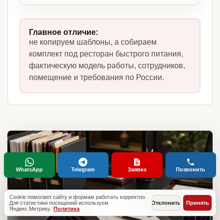
Главное отличие:
не копируем шаблоны, а собираем
комплект под ресторан быстрого питания,
фактическую модель работы, сотрудников,
помещение и требования по России.
WhatsApp
Telegram
Заявка
Позвонить
Cookie помогают сайту и формам работать корректно.
Для статистики посещений используем
Отклонить
Принять
Яндекс.Метрику.
Политика